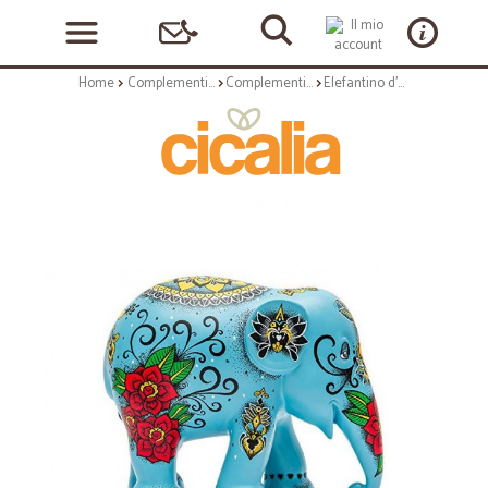
Home
Complementi arredo
Complementi ad appoggio
Elefantino d'autore - arte gardnerfante - h cm 10 - statuetta solidale