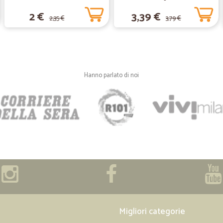
2 €
3,39 €
2,35 €
3,79 €
—
Franco S.
Azienda seria prodotti di ot
Azienda seria prodotti di ottima qu
Bravi !!!
Hanno parlato di noi
—
Barbara R.
Ottimo servizio
Ottimo servizio
—
Lidia B.
Prodotti ottimi e consegnati
Prodotti ottimi e consegnati persino
Migliori categorie
—
Andrea V.