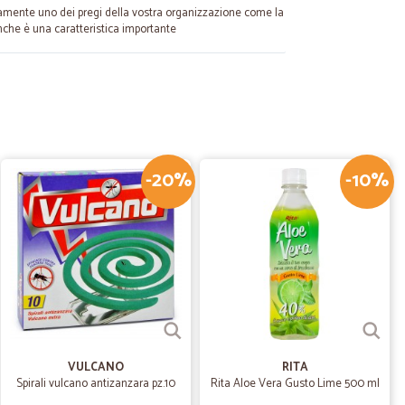
ramente uno dei pregi della vostra organizzazione come la
anche è una caratteristica importante
09/07/2023
e a casa tua …
o,consegna velocissima,mi hanno anche consegnato degli
-20%
-10%
12/12/2022
propriata…
a tutto ok
.
27/11/2022
VULCANO
RITA
ntenuti
Spirali vulcano antizanzara pz.10
Rita Aloe Vera Gusto Lime 500 ml