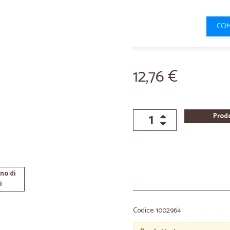
COM
12,76 €
Prod
no di
i
Codice: 1002964