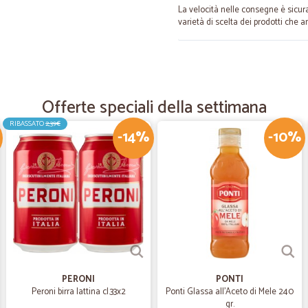
La velocità nelle consegne è sicu
varietà di scelta dei prodotti che 
—
Trustpilot
La spesa subito direttament
Offerte speciali della settimana
Supermercato online molto fornit
omaggi.
RIBASSATO
2,39€
-14%
-10%
—
Giorgio R.
descrizione completea e ap
descrizione completea e appropriat
—
Francesco T
prezzi buoni
PERONI
PONTI
per adesso i prezzi sono ancora co
Peroni birra lattina cl.33x2
Ponti Glassa all'Aceto di Mele 240
gr.