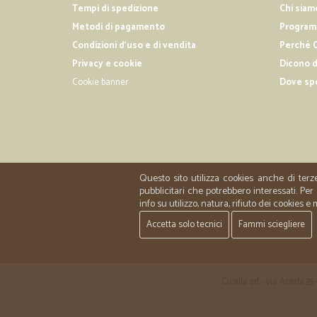
Tempi di spedizione
Chi siam
Metodi di pagamento
Programm
Condizioni d'uso e di vendita
Perché C
Privacy e cookie
Dicono d
Cookie banner
Dove sp
Questo sito utilizza cookies anche di terz
pubblicitari che potrebbero interessati. P
info su utilizzo, natura, rifiuto dei cookies e
Accetta solo tecnici
Fammi sciegliere
Cicalia srl - via Acerbi