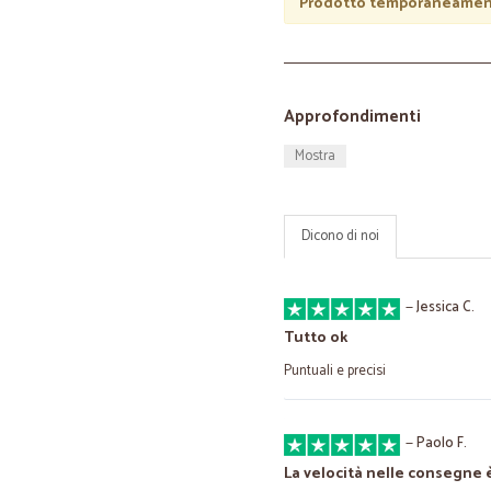
Prodotto temporaneament
Approfondimenti
Mostra
Dicono di noi
—
Jessica C.
Tutto ok
Puntuali e precisi
—
Paolo F.
La velocità nelle consegne 