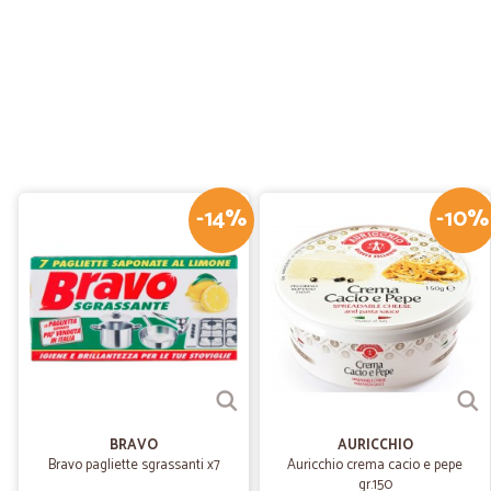
-14%
-10%
BRAVO
AURICCHIO
Bravo pagliette sgrassanti x7
Auricchio crema cacio e pepe
gr.150