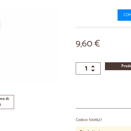
COM
9,60 €
Prod
no di
i
Codice: 1001627