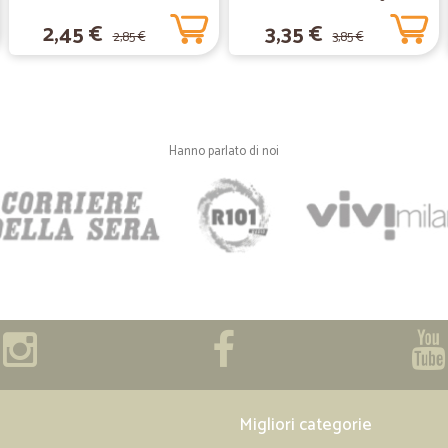
2,45 €
3,35 €
2,85 €
3,85 €
—
Rosalba M.
Prodotti eccezionali
Prodotti eccezionali, ottima qualità
Hanno parlato di noi
—
Patrizia V.
Direi più che affidabili..!
Acquisto fatto in sicurezza , veloc
—
Beatrice F.
Ottima esperienza.
Ottima esperienza.
Migliori categorie
—
.