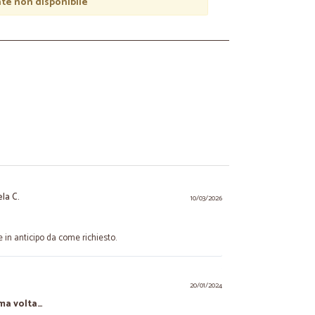
e non disponibile
ela C.
10/03/2026
e in anticipo da come richiesto.
20/01/2024
ima volta…