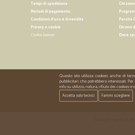
Tempi di spedizione
Chi siam
Metodi di pagamento
Programm
Condizioni d'uso e di vendita
Perché C
Privacy e cookie
Dicono d
Cookie banner
Dove sp
Questo sito utilizza cookies anche di terz
pubblicitari che potrebbero interessati. P
info su utilizzo, natura, rifiuto dei cookies e
Accetta solo tecnici
Fammi sciegliere
Cicalia srl - via Acerbi