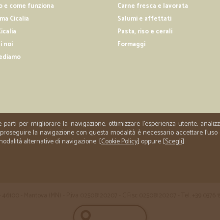
Puntuali e precisi sempre
o e come funziona
Carne fresca e lavorata
a Cicalia
Salumi e affettati
Puntuali e precisi sempre
icalia
Pasta, riso e cerali
i noi
Formaggi
—
Giuseppe C
ediamo
Ottimo e puntuale il servizi
Ottimo e puntuale il servizio. È 
e parti per migliorare la navigazione, ottimizzare l'esperienza utente, anali
er proseguire la navigazione con questa modalità è necessario accettare l'uso
 modalità alternative di navigazione: [
Cookie Policy
] oppure [
Scegli
]
 35 - 46100 - Mantova (MN) - P.iva 02508120207 - C.Fisc 02508120207 - Tel. +39 0376