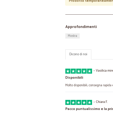
Prodotto temporaneament
Approfondimenti
Mostra
Dicono di noi
—
Vasilica mir
Disponibili
Molto disponibili, consegna rapida 
—
Chiara F.
Pacco puntualissimo e la pr