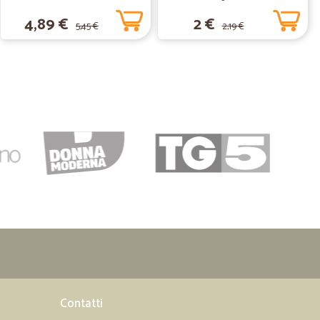
4,89 €
2 €
5,45 €
2,19 €
15/02/2020
, servizio fantastico ! Grazie Rosalba Maffei
23/06/2019
e e ben confezionato ...Soddisfatta
20/03/2019
Contatti
05/01/2019