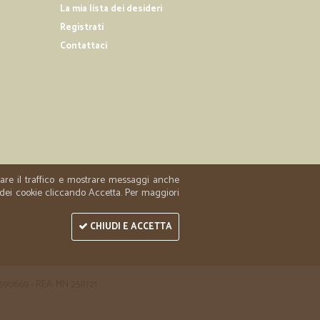
La mia lista dei desideri
Registrati
Contattaci
.
04/12/2018
o
come un normale supermercato.
zzare il traffico e mostrare messaggi anche
 dei cookie cliccando Accetta. Per maggiori
CHIUDI E ACCETTA
 1590669 - REA: MN 258721