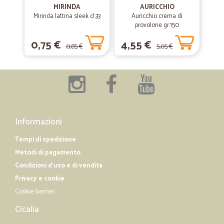
le consegne. Il servizio del corriere non è all'altezza e lascia un'
MIRINDA
AURICCHIO
ombra di insoddisfazione.
Mirinda lattina sleek cl.33
Auricchio crema di
provolone gr.150
0,75 €
4,55 €
—
Aldo C.
11/06/2019
0,85 €
5,05 €
Spedizione rapidissima,super imballaggio
Spedizione rapidissima,super imballaggio a prova di carrarmato, ho
acquistato liquori e bibite, ero un pò titubante sul fatto che arrivassero
rotti a causa dei Corrieri, ma arrivato tutto perfetto, merce
corrispondente all'ordinata. Ditta professionale molto seria, la
consiglio.
Informazioni
Tempi di spedizione
Metodi di pagamento
Condizioni d'uso e di vendita
Privacy e cookie
Cookie banner
Cicalia