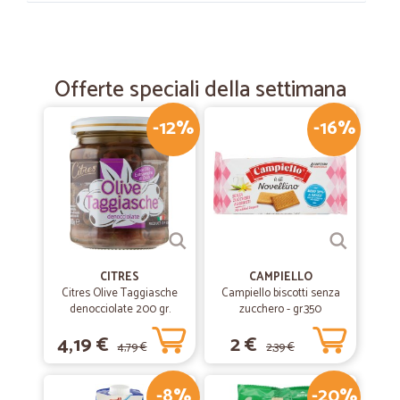
—
Rossella L.
12/09/2021
Spettacolo
Offerte speciali della settimana
Veramente fantastico
-12%
-16%
—
Carla A.
21/05/2021
Molto soddisfatta
Molto soddisfatta . Puntualità e cortesia.
—
Lara P.
30/04/2021
CITRES
CAMPIELLO
Tutto benissimo
Citres Olive Taggiasche
Campiello biscotti senza
denocciolate 200 gr.
zucchero - gr.350
Tutto benissimo, perfetto e puntuale. Grazie!
4,19 €
2 €
4,79 €
2,39 €
—
.
23/12/2020
-8%
-20%
Professionali