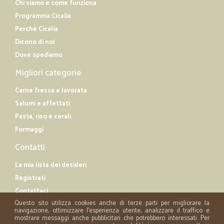
Chi siamo e come funziona
Programma Cicalia
Perché Cicalia
Dicono di noi
Dove spediamo
Migliori categorie
Carne fresca e lavorata
Salumi e affettati
Pasta, riso e cerali
Formaggi
Contatti
La mia lista dei desideri
Registrati
Contattaci
Questo sito utilizza cookies anche di terze parti per migliorare la
navigazione, ottimizzare l'esperienza utente, analizzare il traffico e
mostrare messaggi anche pubblicitari che potrebbero interessati. Per