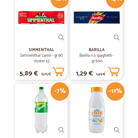
—
Angelo D.
21/10/2021
Tutto perfetto
Tutto perfetto
SIMMENTHAL
BARILLA
Simmenthal carne - gr.90
—
Marco R.
Barilla n.5 spaghetti -
03/08/2020
cluster x3
gr.500
servizio e prodotti ok
5,89 €
1,29 €
E' la prima volta che acquisto da CICALIA; i prodotti mi sono arrivati
6,75 €
1,49 €
integri dopo due giorni dall' ordine. Ho assaggiato parte degli stessi e
sinceramente mi ritengo molto soddisfatto.
-7%
-11%
—
Irene V.
28/06/2020
Tutto ottimo
Tutto ottimo. Gestione dell'ordine velocissimo. Fruiró ancora. Grazie!