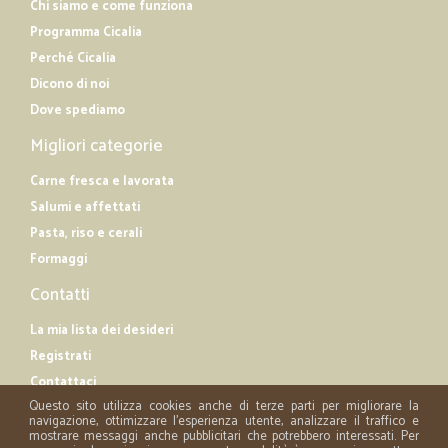
Chi siamo e come funziona
Programma Cicalia
Perché Cicalia
Dicono di noi
Dove spediamo
Migliori categorie
Carne fresca e lavorata
Salumi e affettati
Pasta, riso e cerali
Formaggi
Contatti
La mia lista dei desideri
Registrati
Contattaci
Questo sito utilizza cookies anche di terze parti per migliorare la
navigazione, ottimizzare l'esperienza utente, analizzare il traffico e
mostrare messaggi anche pubblicitari che potrebbero interessati. Per