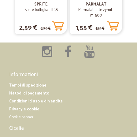
SPRITE
PARMALAT
—
Simone R.
08/02/2020
Sprite bottiglia - lt.1,5
Parmalat latte zymil -
Ottimo
ml.500
Ottimo, anche se per certi prodotti i prezzi sono più alti e l’ideale
2,59 €
1,55 €
sarebbe una spedizione gratuita oltre i 50€ almeno
2,79 €
1,75 €
—
Flavia G.
14/12/2019
Già fatto altri acquisti con…
Già fatto altri acquisti con soddisfazione!! Ottimo tutto!! Complimenti!!
Informazioni
Tempi di spedizione
Metodi di pagamento
Condizioni d'uso e di vendita
Privacy e cookie
Cookie banner
Cicalia