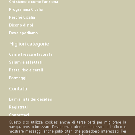
Chi siamo e come funziona
Programma Cicalia
Perché Cicalia
Dicono di noi
Dove spediamo
Migliori categorie
Carne fresca e lavorata
Salumi e affettati
Pasta, riso e cerali
Formaggi
Contatti
La mia lista dei desideri
Registrati
Contattaci
Questo sito utilizza cookies anche di terze parti per migliorare la
navigazione, ottimizzare l'esperienza utente, analizzare il traffico e
mostrare messaggi anche pubblicitari che potrebbero interessati. Per