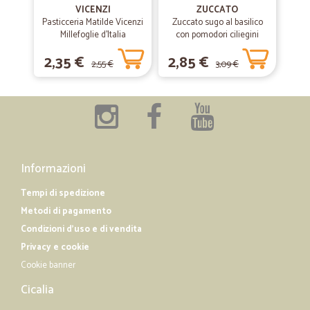
Tempismo perfetto!
VICENZI
ZUCCATO
Pasticceria Matilde Vicenzi
Zuccato sugo al basilico
Tempismo perfetto!
Millefoglie d'Italia
con pomodori ciliegini
Classiche 125 gr.
interi freschi gr.370
2,35 €
2,85 €
2,55 €
3,09 €
—
Elias F.
29/01/2019
Valutazione Cicalia
Nessun problema di rilevante importanza
Informazioni
Tempi di spedizione
Metodi di pagamento
Condizioni d'uso e di vendita
Privacy e cookie
Cookie banner
Cicalia