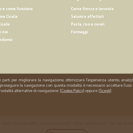
—
Filippo L.
o e come funziona
Carne fresca e lavorata
SERVIZIO IMPECCABILE
a Cicalia
Salumi e affettati
SERVIZIO IMPECCABILE
icalia
Pasta, riso e cerali
i noi
Formaggi
ediamo
—
Gaetano S.
Ottimo la qualità del prodo
Ottimo la qualità del prodotto, il 
e parti per migliorare la navigazione, ottimizzare l'esperienza utente, anali
er proseguire la navigazione con questa modalità è necessario accettare l'uso
 modalità alternative di navigazione: [
Cookie Policy
] oppure [
Scegli
]
 35 - 46100 - Mantova (MN) - P.iva 02508120207 - C.Fisc 02508120207 - Tel. +39 0376