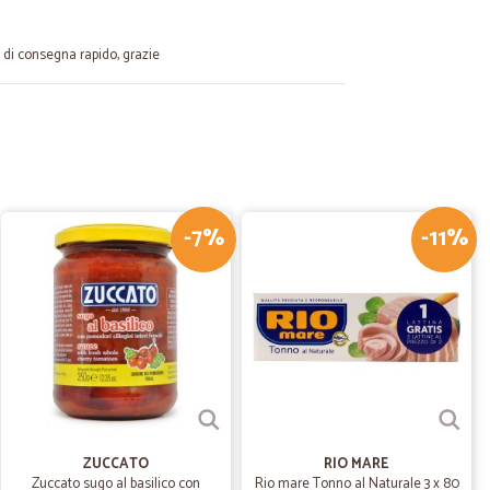
o di consegna rapido, grazie
22/03/2021
tta e ben curata
-7%
-11%
10/02/2021
chettata…
a magistralmente. Possono lavorare meglio sui prezzi
30/06/2020
ZUCCATO
RIO MARE
locissima,bravi.
Zuccato sugo al basilico con
Rio mare Tonno al Naturale 3 x 80