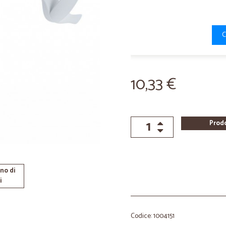
C
10,33 €
Prod
no di
i
Codice: 1004151