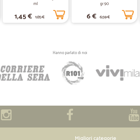
ml
gr.90
1,45 €
6 €
1,85 €
6,59 €
—
Walter S.
Ditta seria puntuale nella 
Ditta seria puntuale nella consegna.
vostra organizzazione. Alla prossim
Hanno parlato di noi
—
Rosanna B.
Eccellente
Efficienza, professionalità e puntua
—
Maria lucia B
Merce arrivata per tempo ..
Merce arrivata per tempo ..peccato 
biscotti naturalmente erano pestat
Migliori categorie