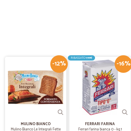
RIBASSATO
1,99€
-12%
-16%
MULINO BIANCO
FERRARI FARINA
Mulino Bianco Le Integrali Fette
Ferrari farina bianca 0 - kg.1