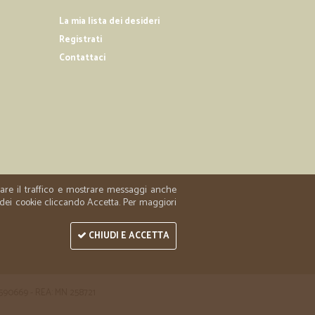
02/10/2019
La mia lista dei desideri
Registrati
Contattaci
10/04/2019
tto
prezzo e la dinamica della consegna, complimenti
zzare il traffico e mostrare messaggi anche
 dei cookie cliccando Accetta. Per maggiori
CHIUDI E ACCETTA
 1590669 - REA: MN 258721