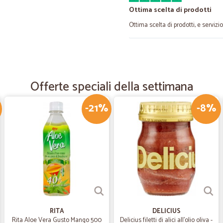
Ottima scelta di prodotti
Ottima scelta di prodotti, e servizi
—
Federica F.
Super consigliato
Offerte speciali della settimana
Veloci e precisi . Confezione perfe
-21%
-8%
—
Walter C.
Consegna puntuale e impac
Consegna puntuale e impacchettat
rispetto alla grande distribuzione.
—
Marica M.
Ottimo servizio
RITA
DELICIUS
Ottimo servizio , merce arrivata ve
Rita Aloe Vera Gusto Mango 500
Delicius filetti di alici all'olio oliva -