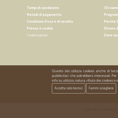
Tempi di spedizione
Chi siam
Metodi di pagamento
Programm
Condizioni d'uso e di vendita
Perché C
Privacy e cookie
Dicono d
Cookie banner
Dove sp
Questo sito utilizza cookies anche di terz
pubblicitari che potrebbero interessati. P
info su utilizzo, natura, rifiuto dei cookies e
Accetta solo tecnici
Fammi sciegliere
Cicalia srl - via Acerbi