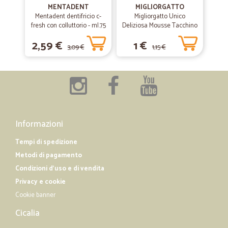
MENTADENT
MIGLIORGATTO
Ho fatto il primo ordine in questo periodo particolare. Qualche
Mentadent dentifricio c-
Migliorgatto Unico
problema nell'inviare ordine e pagamento ma comprensibile. La
fresh con colluttorio - ml.75
Deliziosa Mousse Tacchino
consegna è stata velocissima, grazie! Pietro
85 gr.
2,59 €
1 €
3,09 €
1,15 €
Informazioni
Tempi di spedizione
Metodi di pagamento
Condizioni d'uso e di vendita
Privacy e cookie
Cookie banner
Cicalia