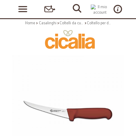
Home
Casalinghi
Coltelli da cucina e Taglieri
Coltello per disosso lunghezza curvo flessibile cm 15 - linea barbecue