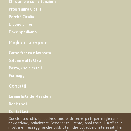
Chi siamo e come funziona
Programma Cicalia
Perché Cicalia
Dicono di noi
Dove spediamo
Migliori categorie
Carne fresca e lavorata
Salumi e affettati
Pasta, riso e cerali
Formaggi
Contatti
La mia lista dei desideri
Registrati
Contattaci
Questo sito utilizza cookies anche di terze parti per migliorare la
navigazione, ottimizzare l'esperienza utente, analizzare il traffico e
mostrare messaggi anche pubblicitari che potrebbero interessati. Per