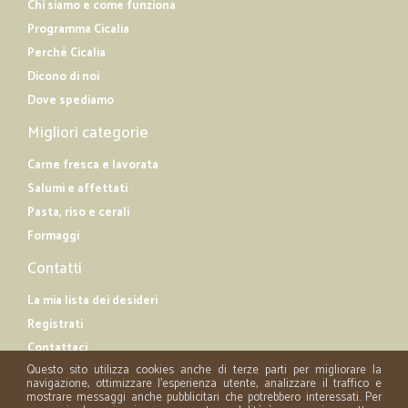
Chi siamo e come funziona
Programma Cicalia
Perché Cicalia
Dicono di noi
Dove spediamo
Migliori categorie
Carne fresca e lavorata
Salumi e affettati
Pasta, riso e cerali
Formaggi
Contatti
La mia lista dei desideri
Registrati
Contattaci
Questo sito utilizza cookies anche di terze parti per migliorare la
navigazione, ottimizzare l'esperienza utente, analizzare il traffico e
mostrare messaggi anche pubblicitari che potrebbero interessati. Per