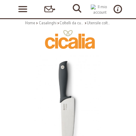
Home
Casalinghi
Coltelli da cucina e Taglieri
Utensile coltello chef - colore dark grey - serie tasty+