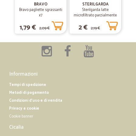
BRAVO
STERILGARDA
Bravo pagliette sgrassanti
Sterilgarda latte
x7
—
Edoardo M.
microfiltrato parzialmente
13/12/2018
scremato lt.1
eccezionale puntualita'
1,79 €
2 €
2,09 €
2,19 €
eccezionale puntualita'
Informazioni
Tempi di spedizione
Metodi di pagamento
Condizioni d'uso e di vendita
Privacy e cookie
Cookie banner
Cicalia