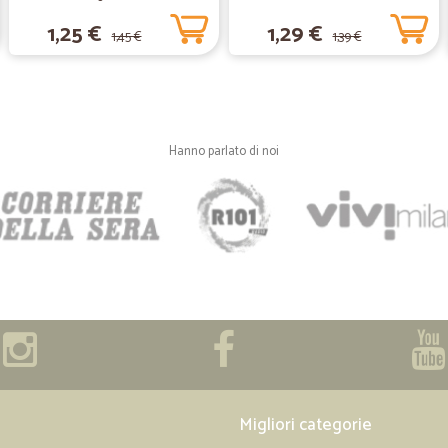
1,25 €
1,29 €
1,45 €
1,39 €
—
Valentina N
Ottimi prodotti e prezzi
Ottimi prodotti e prezzi
Hanno parlato di noi
—
Trustpilot
oggi mi e arrivata la mia pr
oggi mi e arrivata la mia prima spe
personale gentilissimo comprero s
—
Trustpilot
OTTIMO
prodotti come indicati, la consegn
Migliori categorie
—
Raffaele R.