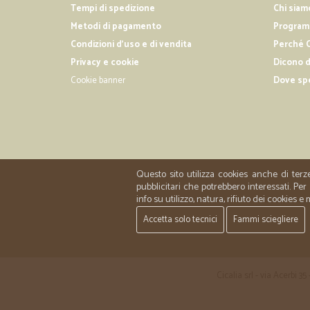
Tempi di spedizione
Chi siam
Metodi di pagamento
Programm
Condizioni d'uso e di vendita
Perché C
Privacy e cookie
Dicono d
Cookie banner
Dove sp
Questo sito utilizza cookies anche di terz
pubblicitari che potrebbero interessati. P
info su utilizzo, natura, rifiuto dei cookies e
Accetta solo tecnici
Fammi sciegliere
Cicalia srl - via Acerbi