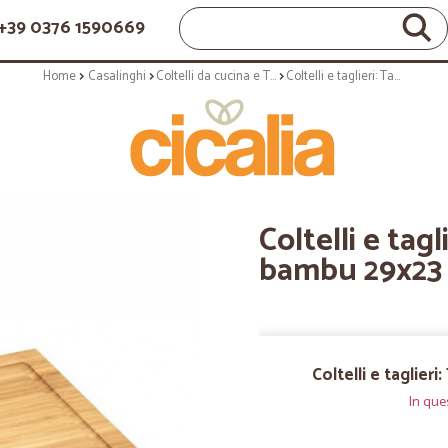
+39 0376 1590669
Home
Casalinghi
Coltelli da cucina e Taglieri
Coltelli e taglieri: Tagliere piccolo in bambu 29x23 cm
Coltelli e tagl
bambu 29x23
Coltelli e taglier
In que