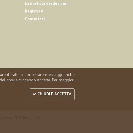
La mia lista dei desideri
Registrati
dito l’omaggio inaspettato! Migliorabili i tempi di consegna
Contattaci
06/12/2018
e
a per far arrivare a mia madre i prodotti più pesanti, in
sivamente la Fiuggi e, a parte una volta, in cui mi sono
ngo il danno sia stato arrecato durante il tragitto, ho
n impacchettato. I tempi di consegna sono stati sempre
a spesa in Sicilia. Le spese di spedizione sono
zzare il traffico e mostrare messaggi anche
petto al peso e ai colli della merce. È un sito che mi
 dei cookie cliccando Accetta. Per maggiori
 e la velocità del servizio.
CHIUDI E ACCETTA
 1590669 - REA: MN 258721