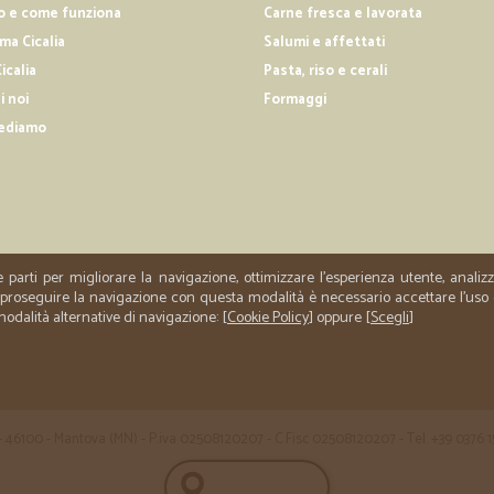
Tutto a posto
o e come funziona
Carne fresca e lavorata
a Cicalia
Salumi e affettati
Tutto a posto, imballo perfetto, gra
icalia
Pasta, riso e cerali
i noi
Formaggi
—
Simona B.
ediamo
Servizio comodo e affidabil
Ho fatto diversi acquisti con Cicali
particolare l’acqua. Le ordino esclu
giunte due bottiglie rotte, ma suppo
sempre ricevuto tutto integro e be
rispettati, pur facendo recapitare l
e parti per migliorare la navigazione, ottimizzare l'esperienza utente, anali
assolutamente congrue e oneste ris
er proseguire la navigazione con questa modalità è necessario accettare l'uso
sento di consigliare per la comodità
 modalità alternative di navigazione: [
Cookie Policy
] oppure [
Scegli
]
 35 - 46100 - Mantova (MN) - P.iva 02508120207 - C.Fisc 02508120207 - Tel. +39 0376