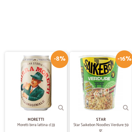
-8%
-16%
MORETTI
STAR
Moretti birra lattina cl.33
Star Saikebon Noodles Verdure 59
gr.