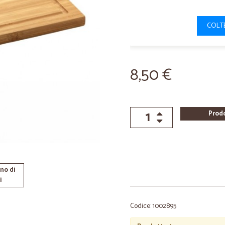
COLTE
8,50 €
Prod
no di
i
Codice: 1002895