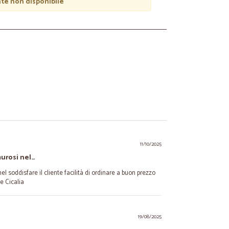
e non disponibile
11/10/2025
murosi nel…
l soddisfare il cliente facilità di ordinare a buon prezzo
e Cicalia
19/08/2025