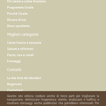
Chi siamo e come funziona
Programma Cicalia
Perché Cicalia
Dicono di noi
Dove spediamo
Migliori categorie
Carne fresca e lavorata
Salumi e affettati
Pasta, riso e cerali
Formaggi
Contatti
La mia lista dei desideri
Registrati
Contattaci
Questo sito utilizza cookies anche di terze parti per migliorare la
navigazione, ottimizzare l'esperienza utente, analizzare il traffico e
mostrare messaggi anche pubblicitari che potrebbero interessati. Per