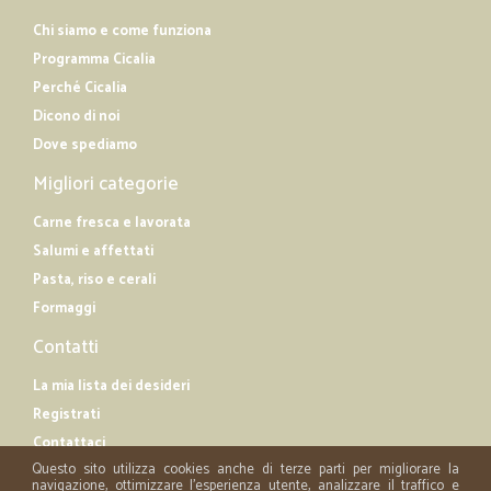
Chi siamo e come funziona
Programma Cicalia
Perché Cicalia
Dicono di noi
Dove spediamo
Migliori categorie
Carne fresca e lavorata
Salumi e affettati
Pasta, riso e cerali
Formaggi
Contatti
La mia lista dei desideri
Registrati
Contattaci
Questo sito utilizza cookies anche di terze parti per migliorare la
navigazione, ottimizzare l'esperienza utente, analizzare il traffico e