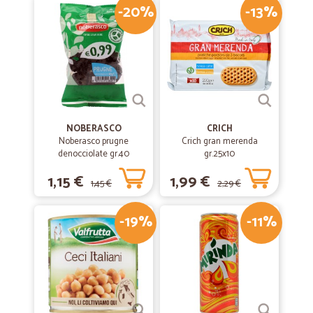
Veloci nella consegna e corretti
-20%
-13%
Veloci nella consegna e corretti
—
Italia F.
08/09/2020
Precisi e affidabili
Precisi e affidabili. Tutto alla perfezione.
NOBERASCO
CRICH
Noberasco prugne
Crich gran merenda
denocciolate gr.40
—
Giovanni T.
gr.25x10
24/05/2020
Consigliato
1,15 €
1,99 €
1,45 €
2,29 €
Vasta scelta, spedizione veloce, gradevole sorpresa.
-19%
-11%
—
Gianfranca O.
19/12/2019
Ottima esperienza!
Ottima esperienza!