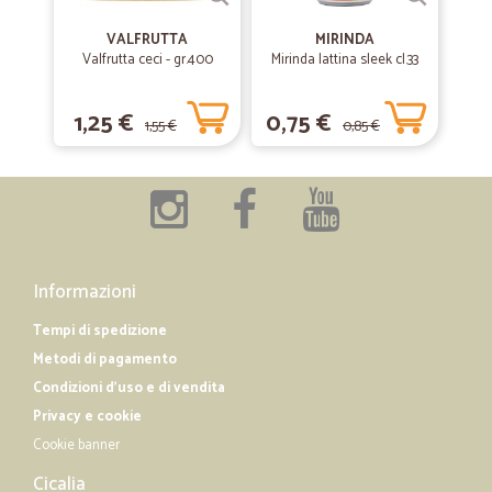
—
Piero D.
26/08/2019
VALFRUTTA
MIRINDA
velocissimi e precisi
Valfrutta ceci - gr.400
Mirinda lattina sleek cl.33
velocissimi e precisi, affidabilità al top!!
1,25 €
0,75 €
1,55 €
0,85 €
—
Veruska M.
14/06/2019
Tutto perfetto!
Puntuale, preciso e conveniente!
Informazioni
Tempi di spedizione
Metodi di pagamento
Condizioni d'uso e di vendita
Privacy e cookie
Cookie banner
Cicalia