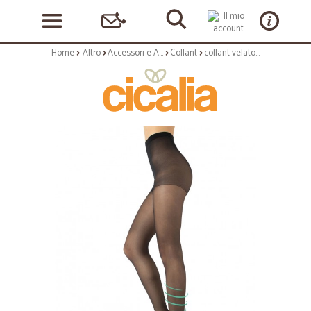
Home
Altro
Accessori e Abbigliamento
Collant
collant velato riposante compressione 8mm/hg- 20 den