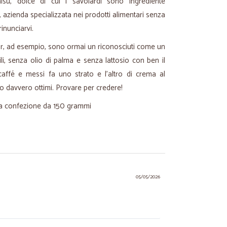
amisù, dolce di cui i savoiardi sono ingrediente
 azienda specializzata nei prodotti alimentari senza
inunciarvi.
har, ad esempio, sono ormai un riconosciuti come un
bili, senza olio di palma e senza lattosio con ben il
affé e messi fa uno strato e l'altro di crema al
o davvero ottimi. Provare per credere!
lla confezione da 150 grammi
05/05/2026