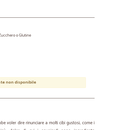
 Zucchero o Glutine
e non disponibile
bbe voler dire rinunciare a molti cibi gustosi, come i