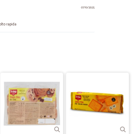
07/10/2025
lto rapida
.
08/09/2023
ratico. Consiglio vivamente
05/07/2022
o Cicalia…
ia per la prima volta e sono rimasta molto soddisfatta.
tti di ottima qualità e mantenuti molto bene.
B.
19/02/2021
vuto con…