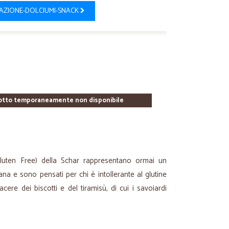
AZIONE-DOLCIUMI-SNACK
otto temporaneamente non disponibile
Gluten Free) della Schar rappresentano ormai un
liana e sono pensati per chi è intollerante al glutine
cere dei biscotti e del tiramisù, di cui i savoiardi