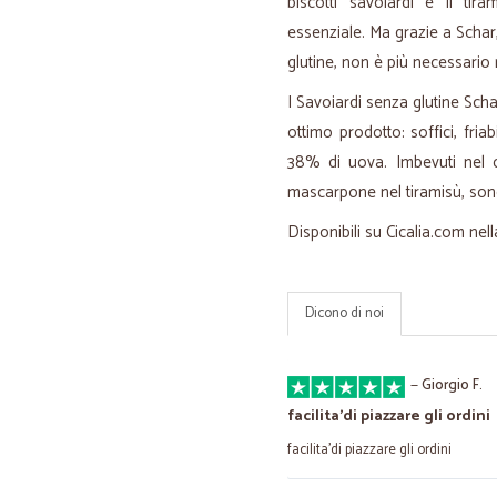
biscotti savoiardi e il tir
essenziale. Ma grazie a Schar,
glutine, non è più necessario r
I Savoiardi senza glutine Sc
ottimo prodotto: soffici, fria
38% di uova. Imbevuti nel c
mascarpone nel tiramisù, son
Disponibili su Cicalia.com ne
Dicono di noi
—
Giorgio F.
facilita'di piazzare gli ordini
facilita'di piazzare gli ordini