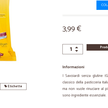
COL
3,99 €
Prod
Informazioni
I Savoiardi senza glutine (
classico della pasticceria ita
Etichette
ma non vuole rinuciare al pia
sono ingrediente essenziale.