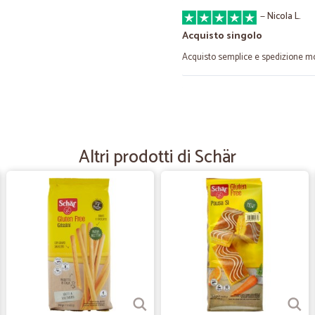
—
Nicola L.
Acquisto singolo
Acquisto semplice e spedizione mo
—
Francesca M
Servizio fantastico!!
Servizio fantastico!!! Puntuale e p
Altri prodotti di Schär
—
Sandra P.
Ho effettuato la spesa press
Ho effettuato la spesa presso Cical
Arrivata nel giorno stabilito, prodo
—
Maria paola 
Grande professionalità rice