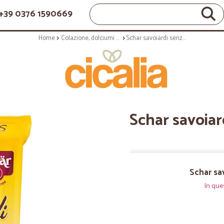
+39 0376 1590669
Home
Colazione, dolciumi e snack
Schar savoiardi senza glutine gr.150
Schar savoiar
Schar sav
In que