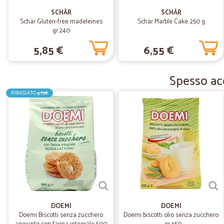
SCHÄR
SCHÄR
Schär Gluten-free madeleines
Schär Marble Cake 250 g
gr.240
5,85 €
6,55 €
Spesso acq
RIBASSATO
4,75€
DOEMI
DOEMI
Doemi Biscotti senza zucchero
Doemi biscotti olio senza zucchero