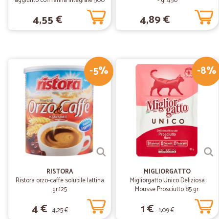
aggiunto con farina integrale 500
- gr.450
gr.
4,55 €
4,89 €
-5%
-8%
RISTORA
MIGLIORGATTO
Ristora orzo-caffe solubile lattina
Migliorgatto Unico Deliziosa
gr.125
Mousse Prosciutto 85 gr.
4 €
1 €
4,25 €
1,09 €