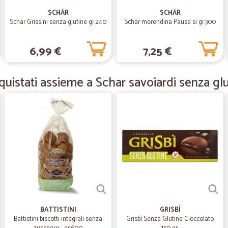
Grande professionalità ricevuto con
SCHÄR
SCHÄR
Tutto quello che ho ordinato è arriv
Schär Grissini senza glutine gr.240
Schär merendina Pausa si gr.300
molto accurati nella spedizione… 
grazie!
6,99 €
7,25 €
—
Letizia L.
uistati assieme a Schar savoiardi senza glu
Tutto come desiderato
Mi sono trovata molto bene, prodotti
consegna. Che dire? Consigliato
—
Olgierd N.
Ottimo servizio
Ottimo servizio! Il vino arrivato int
—
Sonia R.
BATTISTINI
GRISBÌ
Battistini biscotti integrali senza
Grisbì Senza Glutine Cioccolato
Consiglio a tutti questo sito