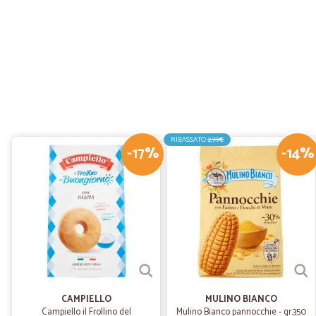
RIBASSATO
2,99€
-17%
-14%
CAMPIELLO
MULINO BIANCO
Campiello il Frollino del
Mulino Bianco pannocchie - gr.350