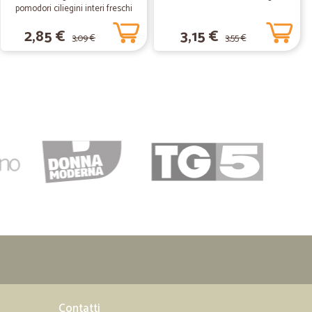
egna, ma io gli ho fatto presente piu volte che non potevo
pomodori ciliegini interi freschi
do (lavoro in un centralino Amazon da casa) e per altro
gr.370
2,85 €
3,15 €
are a nessuno. Lui insisteva che potevo venire in
3,09 €
3,55 €
 caricare i pacchi. Ma scusa eh...a parte che non ho la
ico che sto lavorando e ho un neonato con me, come
aricare pacchi per altro contenenti casse d’acqua?? Apposta
ltrimenti potevo benissimo andare al Conad che sta a 1km
o indirizzo è facilissimo da trovare, mai nessun corriere
ato che alla fine ci è arrivato tranquillamente. A parte
 bella frutta e puntualissimo!
P.
25/05/2020
22/11/2019
e di più
Contatti