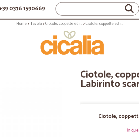
+39 0376 1590669
Home
Tavola
Ciotole, coppette ed insalatiere
Ciotole, coppette ed insalatiere: Labirinto scarlatto coppetta cm 14
Ciotole, coppe
Labirinto sca
Ciotole, coppette
In que