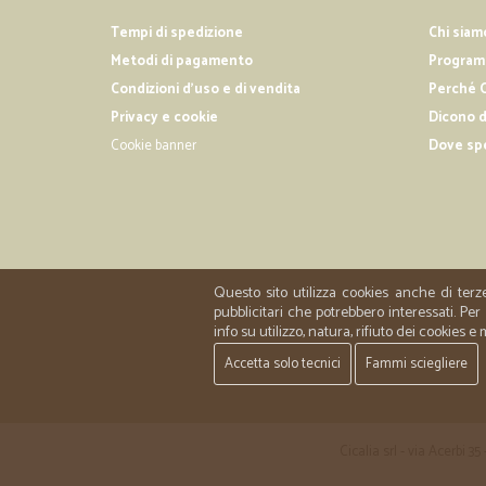
Tempi di spedizione
Chi siam
Metodi di pagamento
Programm
Condizioni d'uso e di vendita
Perché C
Privacy e cookie
Dicono d
Cookie banner
Dove sp
Questo sito utilizza cookies anche di terz
pubblicitari che potrebbero interessati. P
info su utilizzo, natura, rifiuto dei cookies e
Accetta solo tecnici
Fammi sciegliere
Cicalia srl - via Acerbi