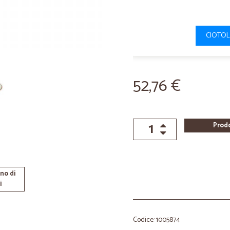
CIOTOL
52,76 €
Prod
no di
i
Codice: 1005874