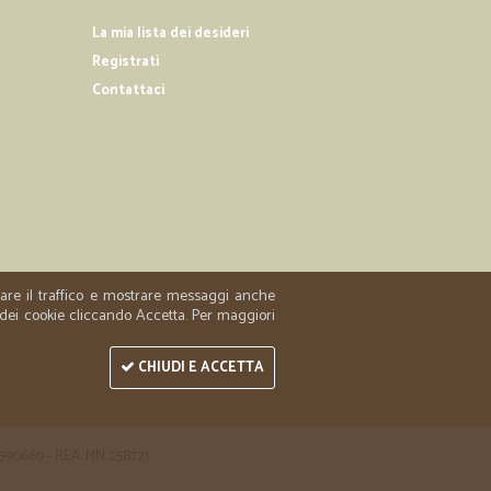
La mia lista dei desideri
02/09/2019
Registrati
Contattaci
30/05/2019
ire la…
verità la merce è arrivata il giorno dopo intatta. Ottimo
zzare il traffico e mostrare messaggi anche
 dei cookie cliccando Accetta. Per maggiori
11/02/2019
rodotti…
CHIUDI E ACCETTA
acquistati che ho trovato ben imballati
 1590669 - REA: MN 258721