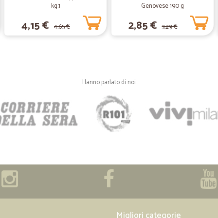
solo per accorciare i tempi di cons
kg.1
Genovese 190 g
lasciare casa perchè stavo lavoran
4,15 €
2,85 €
ho un neonato che non potevo lasci
4,65 €
3,29 €
macchina e mi avrebbe aiutata lui a
macchina, ma anche fosse, se ti d
faccio poi, al ritorno a casa, a sc
per quello ho fatto spesa online a
da casa mia! Premetto poi che il mi
ha avuto difficoltà, e neanche lui d
Hanno parlato di noi
questo episodio il restp tutto bene,
—
Alessandro 
Ottimo servizio.
Ottimo servizio.
—
Massimo M.
Precisi
Precisi, puntuali, sufficienti. Che dir
Migliori categorie