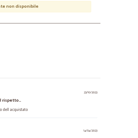
e non disponibile
23/10/2023
 rispetto…
o dell acquistato
14/04/2023