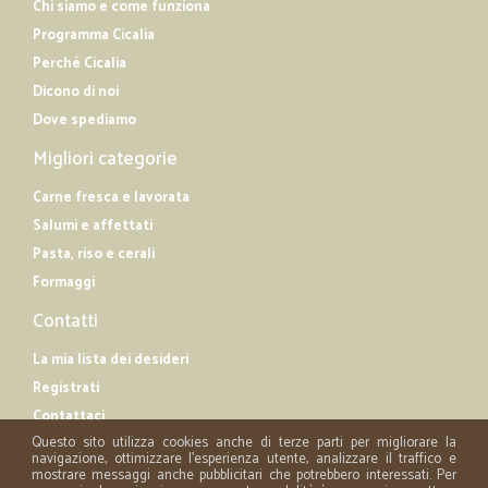
Chi siamo e come funziona
Programma Cicalia
Perché Cicalia
Dicono di noi
Dove spediamo
Migliori categorie
Carne fresca e lavorata
Salumi e affettati
Pasta, riso e cerali
Formaggi
Contatti
La mia lista dei desideri
Registrati
Contattaci
Questo sito utilizza cookies anche di terze parti per migliorare la
navigazione, ottimizzare l'esperienza utente, analizzare il traffico e
mostrare messaggi anche pubblicitari che potrebbero interessati. Per