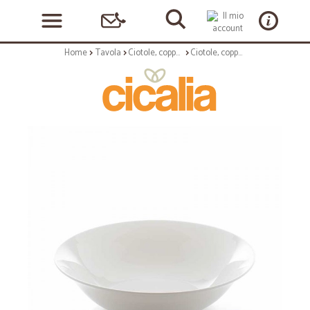
Home
Tavola
Ciotole, coppette ed insalatiere
Ciotole, coppette ed insalatiere: Casablanca insalatiera 23 cm