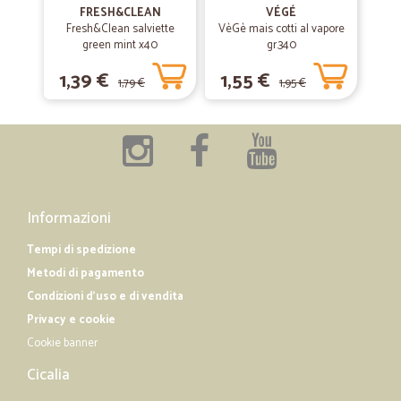
FRESH&CLEAN
VÉGÉ
Tutto ok comodo e veloce lo consiglio.
Fresh&Clean salviette
VèGè mais cotti al vapore
green mint x40
gr.340
1,39 €
1,55 €
—
Alfredo T.
15/01/2019
1,79 €
1,95 €
Quello che ho ordinato e arrivato nei…
Quello che ho ordinato e arrivato nei tempi corretti Buona giornata
Informazioni
Tempi di spedizione
Metodi di pagamento
Condizioni d'uso e di vendita
Privacy e cookie
Cookie banner
Cicalia