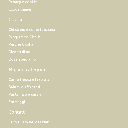
—
Emilio B.
Privacy e cookie
15/02/2019
Spedizione rapidissima e curata
Cookie banner
Spedizione rapidissima e curata. Molto buono il il servizio e il prezzo.
Cicalia
Chi siamo e come funziona
Programma Cicalia
Perché Cicalia
Dicono di noi
Dove spediamo
Migliori categorie
Carne fresca e lavorata
Salumi e affettati
Pasta, riso e cerali
Formaggi
Contatti
La mia lista dei desideri