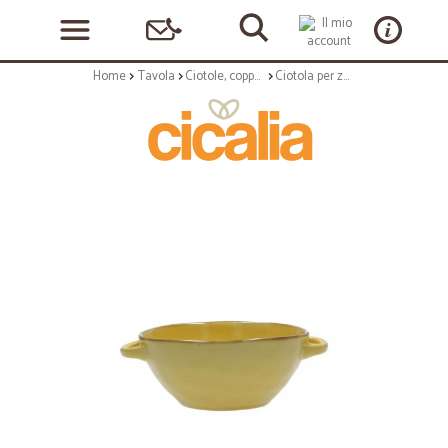
Home
Tavola
Ciotole, coppette ed insalatiere
Ciotola per zuppa con manici ocra - collezione concerto