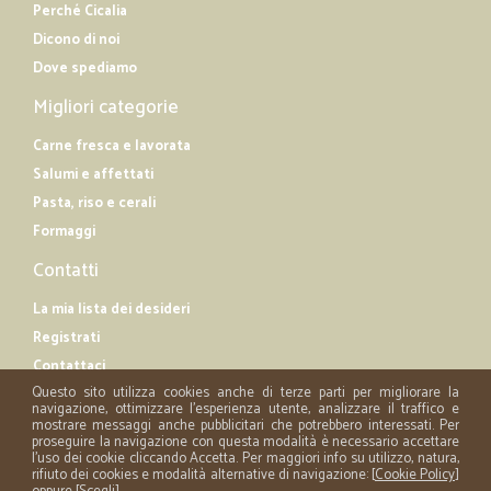
Perché Cicalia
Dicono di noi
Dove spediamo
Migliori categorie
Carne fresca e lavorata
Salumi e affettati
Pasta, riso e cerali
Formaggi
Contatti
La mia lista dei desideri
Registrati
Contattaci
Questo sito utilizza cookies anche di terze parti per migliorare la
navigazione, ottimizzare l'esperienza utente, analizzare il traffico e
mostrare messaggi anche pubblicitari che potrebbero interessati. Per
proseguire la navigazione con questa modalità è necessario accettare
l'uso dei cookie cliccando Accetta. Per maggiori info su utilizzo, natura,
rifiuto dei cookies e modalità alternative di navigazione: [
Cookie Policy
]