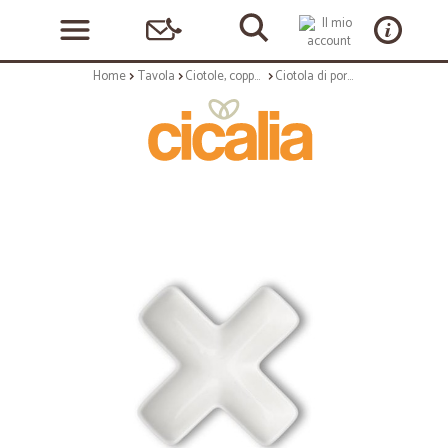
Home
Tavola
Ciotole, coppette ed insalatiere
Ciotola di porcellana bianca a forma di x