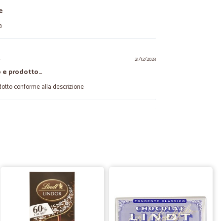
e
a
.
21/12/2023
o e prodotto…
dotto conforme alla descrizione
02/12/2022
na precisa e veloce. nulla da eccepire
13/08/2022
timi…
dotti.