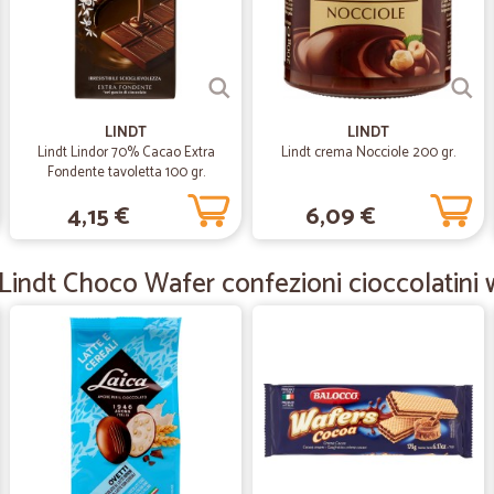
—
Rossana L.
Puntuali nella consegna an
Puntuali nella consegna anche nei p
parenti generi di prima necessità in
LINDT
LINDT
Lindt Lindor 70% Cacao Extra
Lindt crema Nocciole 200 gr.
Fondente tavoletta 100 gr.
—
Silvia Z.
4,15 €
6,09 €
Coloreria italiana
Ho acquistato 4 confezioni della col
Lindt Choco Wafer confezioni cioccolatini w
giorno indicato, senza alcun ritardo
Positivo
—
Fabrizio F.
Tempi
Tempi, trasporto e consegna effettu