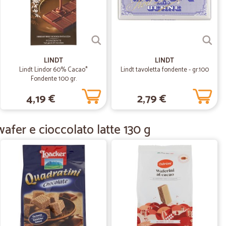
09/01/2022
che nei…
iccoli paesi. Lo consiglio a chi intenda inviare ad amici e
 tempi brevi.
LINDT
LINDT
Lindt Lindor 60% Cacao*
Lindt tavoletta fondente - gr.100
Fondente 100 gr.
20/10/2020
4,19 €
2,79 €
oreria italiana, color rosa. Sono arrivati esattamente il
afer e cioccolato latte 130 g
 o problema. Direi che il servizio è stato impeccabile.
24/09/2020
ati co cura e nei tempi indicati. Consigliato.