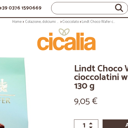
+39 0376 1590669
Home
Colazione, dolciumi e snack
Cioccolato
Lindt Choco Wafer confezioni cioccolatini wafer e cioccolato latte 130 g
Lindt Choco 
cioccolatini w
130 g
9,05 €