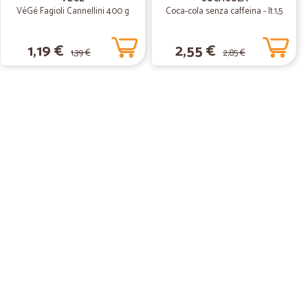
VéGé Fagioli Cannellini 400 g
Coca-cola senza caffeina - lt.1,5
1,19 €
2,55 €
1,39 €
2,85 €