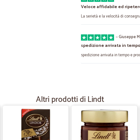
Veloce affidabile ed ripeter
La serietà e la velocità di consegn
—
Giuseppe M
spedizione arrivata in temp
spedizione arrivata in tempo e pro
—
Giancarlo B.
precisi e veloci
sito semplice da utilizzare. conseg
Altri prodotti di Lindt
—
Luca A.
Spedizione rapidissima e ot
Spedizione rapidissima e ottimi pro