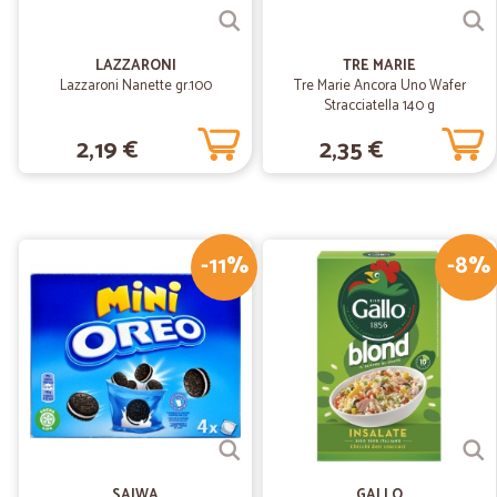
LAZZARONI
TRE MARIE
Lazzaroni Nanette gr.100
Tre Marie Ancora Uno Wafer
Stracciatella 140 g
2,19 €
2,35 €
-11%
-8%
SAIWA
GALLO