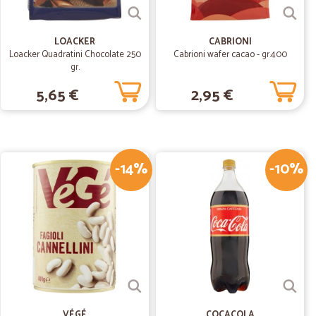
13/07/2020
prodotti top
LOACKER
CABRIONI
Loacker Quadratini Chocolate 250
Cabrioni wafer cacao - gr.400
i top
gr.
5,65 €
2,95 €
.
17/07/2020
onsegna precisi, articoli freschi di ottima qualità. Grazie
-14%
-10%
30/04/2020
 prezzi non concorrenziali con Esselunga online ma
VÉGÉ
COCACOLA