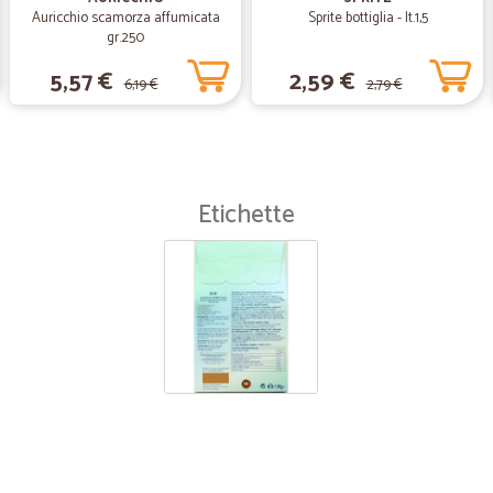
Auricchio scamorza affumicata
Sprite bottiglia - lt.1,5
gr.250
5,57 €
2,59 €
6,19 €
2,79 €
Etichette