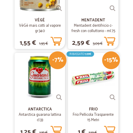
VÉGÉ
MENTADENT
VèGè mais cotti al vapore
Mentadent dentifricio c-
gr.340
fresh con colluttorio - ml.75
1,55 €
2,59 €
1,95 €
3,09 €
RIBASSATO
1,29€
-7%
-15%
ANTARCTICA
FRIO
Antarctica guarana lattina
Frio Pellicola Trasparente
cl.33
15 Metri
1,25 €
1 €
1,35 €
1,19 €