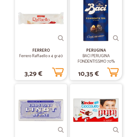
FERRERO
PERUGINA
Ferrero Raffaello x 4 gr.40
BACI PERUGINA
FONDENTISSIMO 70%
Cioccolatini ripieni al
3,29 €
10,35 €
gianduia e nocciola intera
scatola 200 GR.