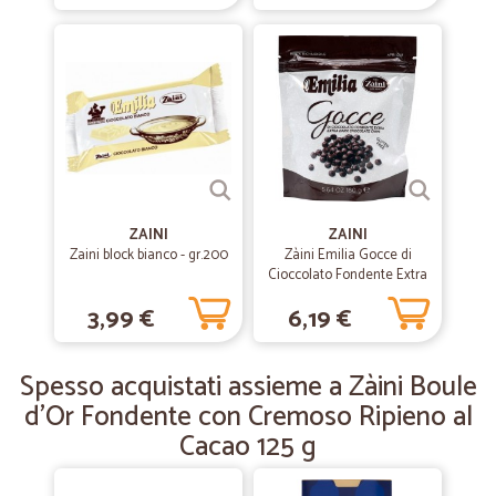
—
Paola T.
25/05/2020
precisi e puntuali e cosa importante…
precisi e puntuali e cosa importante non ho subito cambi ma tutti i
prodotti delle marche ordinate
—
Daria D.
26/12/2019
Ottima esperienza
ZAINI
ZAINI
Zaini block bianco - gr.200
Zàini Emilia Gocce di
Ampia scelta, super veloci nella consegna anche nel periodo
Cioccolato Fondente Extra
natalizio. Ottima esperienza!!
160 g
3,99 €
6,19 €
—
Giovanni M.
23/09/2019
Spesso acquistati assieme a Zàini Boule
Ottimo
d'Or Fondente con Cremoso Ripieno al
Ottimo. Spedizione velocissima. Consigliato
Cacao 125 g