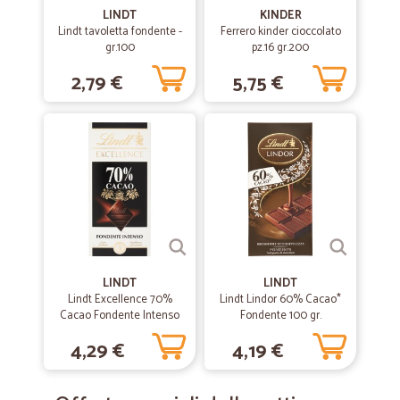
LINDT
KINDER
Lindt tavoletta fondente -
Ferrero kinder cioccolato
gr.100
pz.16 gr.200
2,79 €
5,75 €
LINDT
LINDT
Lindt Excellence 70%
Lindt Lindor 60% Cacao*
Cacao Fondente Intenso
Fondente 100 gr.
100 gr.
4,29 €
4,19 €