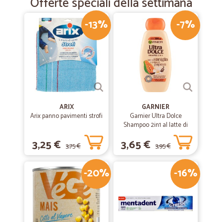
Offerte speciali della settimana
-13%
-7%
ARIX
GARNIER
Arix panno pavimenti strofi
Garnier Ultra Dolce
Shampoo 2in1 al latte di
Vaniglia e polpa di Papaya
3,25 €
3,65 €
per capelli lunghi, 300 ml.
3,75 €
3,95 €
-20%
-16%