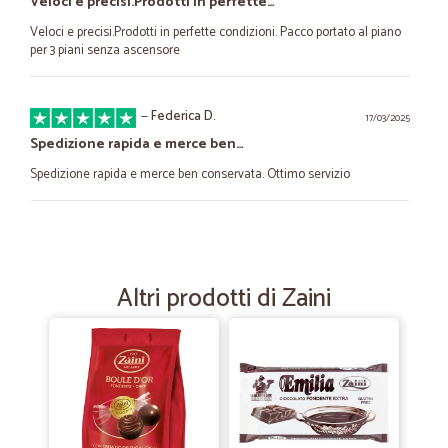
Veloci e precisi.Prodotti in perfette…
Veloci e precisi.Prodotti in perfette condizioni. Pacco portato al piano
per 3 piani senza ascensore
—
Federica D.
17/03/2025
Spedizione rapida e merce ben…
Spedizione rapida e merce ben conservata. Ottimo servizio
—
Federica R.
07/06/2023
Tutto perfetto!
Altri prodotti di Zaini
Velocissimi, tutto perfetto, grazie!
—
Alessandro C.
26/05/2021
Servizio perfetto
Servizio perfetto, prezzi competitivi