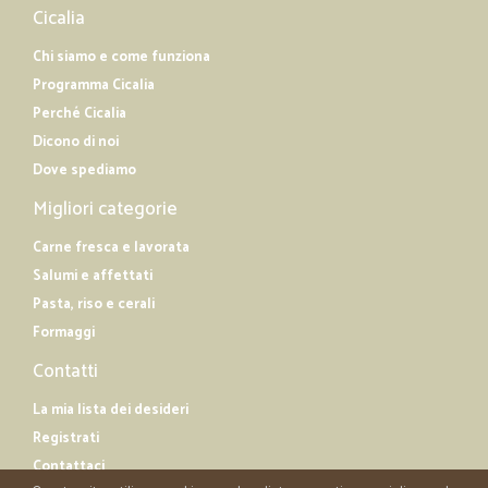
Cicalia
Chi siamo e come funziona
Programma Cicalia
Perché Cicalia
Dicono di noi
Dove spediamo
Migliori categorie
Carne fresca e lavorata
Salumi e affettati
Pasta, riso e cerali
Formaggi
Contatti
La mia lista dei desideri
Registrati
Contattaci