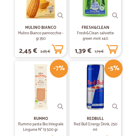
MULINO BIANCO
FRESH&CLEAN
Mulino Bianco pannocchie -
Fresh&Clean salviette
gr.350
green mint x40
2,45 €
1,39 €
2,85 €
1,79 €
-7%
-5%
RUMMO
REDBULL
Rummo pasta Bio Integrale
Red Bull Energy Drink, 250
Linguine N° 13 500 gr.
ml.