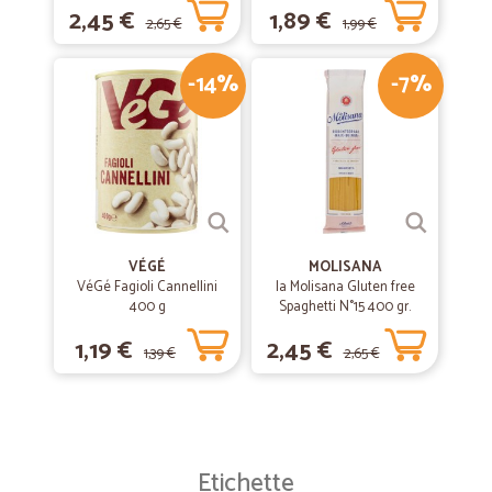
2,45 €
1,89 €
2,65 €
1,99 €
-14%
-7%
VÉGÉ
MOLISANA
VéGé Fagioli Cannellini
la Molisana Gluten free
400 g
Spaghetti N°15 400 gr.
1,19 €
2,45 €
1,39 €
2,65 €
Etichette