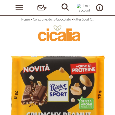
Home
Colazione, dolciumi e snack
Cioccolato
Ritter Sport Crunchy Peanut + Crisp di Proteine 75 g