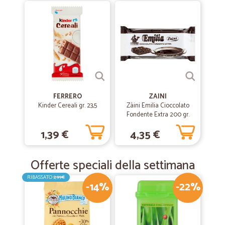
FERRERO
ZAINI
Kinder Cereali gr. 23,5
Zàini Emilia Cioccolato
Fondente Extra 200 gr.
1,39 €
4,35 €
Offerte speciali della settimana
RIBASSATO
2,99€
-14%
-22%