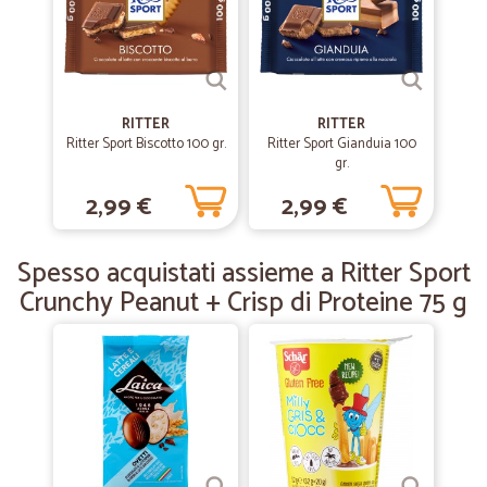
—
Anna S.
29/04/2020
Precisi e veloci!!!
Precisi e veloci!!!! Bravissimi
RITTER
RITTER
Ritter Sport Biscotto 100 gr.
Ritter Sport Gianduia 100
gr.
—
Siro B.
12/02/2020
Gente seria
2,99 €
2,99 €
Gente seria , affidabile , anche se un po' lenta, per il resto tutto in
tempi normali !S.B.
Spesso acquistati assieme a Ritter Sport
Crunchy Peanut + Crisp di Proteine 75 g
—
Mircea S.
02/01/2020
Affidabili e veloci.
Affidabili e veloci.