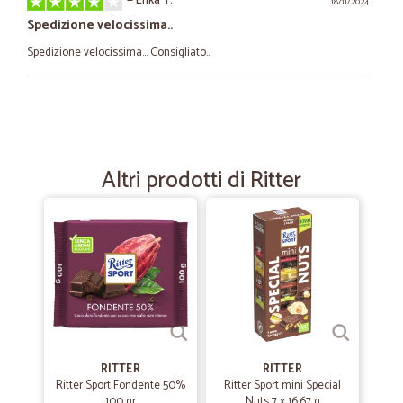
—
Erika T.
18/11/2024
Spedizione velocissima..
Spedizione velocissima... Consigliato..
—
Gianluca P.
05/06/2024
Puntualità e ottimi prezzi
Puntualità e ottimi prezzi, mi sono sempre trovato molto bene
Altri prodotti di Ritter
—
Trustpilot
10/07/2023
Buona compagnia
Consegna veloce molto ben confezionato!
—
Francesco F.
25/09/2021
Consegna rapida e puntuale
RITTER
RITTER
Ritter Sport Fondente 50%
Ritter Sport mini Special
Consegna rapida e puntuale. Sembra che questo sia rimasto l'unico
100 gr
Nuts 7 x 16,67 g