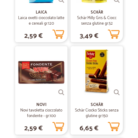
LAICA
SCHÄR
Laica ovetti cioccolato latte
Schär Milly Gris & Ciocc
e cereali gr.120
senza glutine gr.52
2,59 €
3,49 €
NOVI
SCHÄR
Novi tavoletta cioccolato
Schär Ciocko Sticks senza
fondente - gr.100
glutine gr.150
2,59 €
6,65 €