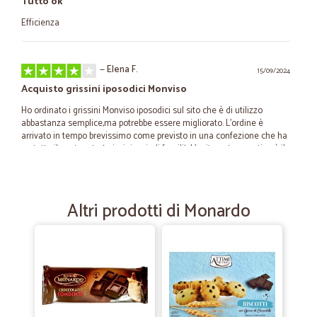
Tutto ok
Efficienza
—
Elena F.
15/09/2024
Acquisto grissini iposodici Monviso
Ho ordinato i grissini Monviso iposodici sul sito che è di utilizzo
abbastanza semplice,ma potrebbe essere migliorato. L'ordine è
arrivato in tempo brevissimo come previsto in una confezione che ha
protetto il contenuto (grissini, quindi fragili). L'unita nota negativa è il
costo della spedizione, circa 18 euro, perchè Venezia centro storico è
considerata zona disagiata.
Altri prodotti di Monardo
—
Patrizio A.
18/02/2023
tutto perfetto...descrizione..pacco e…
tutto perfetto...descrizione..pacco e spedizione
—
Marcello V.
31/07/2021