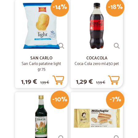
-14%
-18%
SAN CARLO
COCACOLA
San Carlo patatine light
Coca-Cola zero ml.450 pet
gr.75
1,19 €
1,29 €
1,39 €
1,59 €
-10%
-7%