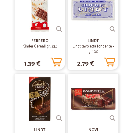
30/07/2018
CICALIA: efficienza e comodità
La qualità e la quantità dei prodotti venduti e la rapidità dei tempi di
spedizione fanno di Cicalia un’ottima alternativa ai supermercati
tradizionali. Una soluzione comoda e intelligente diventata per me
una vera e propria abitudine!!!
FERRERO
LINDT
Kinder Cereali gr. 23,5
Lindt tavoletta fondente -
gr.100
1,39 €
2,79 €
LINDT
NOVI