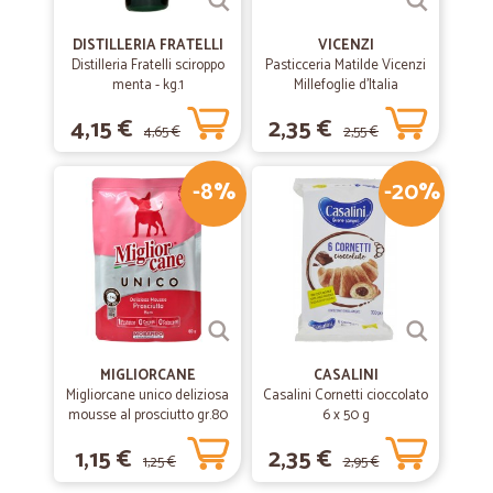
DISTILLERIA FRATELLI
VICENZI
Distilleria Fratelli sciroppo
Pasticceria Matilde Vicenzi
menta - kg.1
Millefoglie d'Italia
Classiche 125 gr.
4,15 €
2,35 €
4,65 €
2,55 €
-8%
-20%
MIGLIORCANE
CASALINI
Migliorcane unico deliziosa
Casalini Cornetti cioccolato
mousse al prosciutto gr.80
6 x 50 g
1,15 €
2,35 €
1,25 €
2,95 €