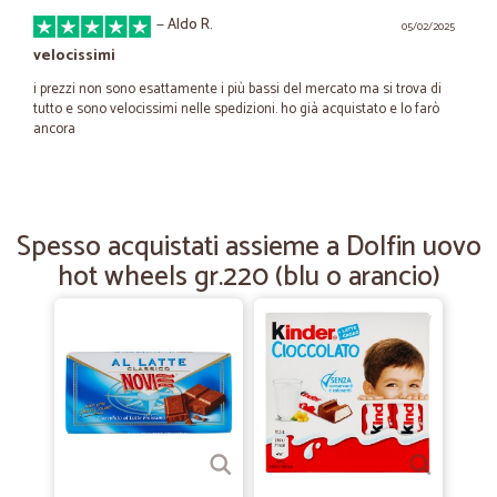
—
Aldo R.
05/02/2025
velocissimi
i prezzi non sono esattamente i più bassi del mercato ma si trova di
tutto e sono velocissimi nelle spedizioni. ho già acquistato e lo farò
ancora
—
Trustpilot
04/07/2024
Grazie mille
Spesso acquistati assieme a Dolfin uovo
hot wheels gr.220 (blu o arancio)
Grazie mille. Un servizio eccellente, ieri ho fatto l'ordine e stamattina
l'ho già ricevuto. Tutto è ben confezionato, i prodotti sono freschi e
refrigerati, il corriere è stato molto gentile, ha chiamato in anticipo per
avvisare e ha aiutato a portare la scatola fino alla porta. È un piacere
usufruire di questi servizi, li consiglio a tutti.
—
Giorgio B.
07/04/2024
facile e veloce
una grappa indimenticabile