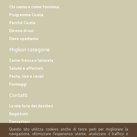
Chi siamo e come funziona
Programma Cicalia
Perché Cicalia
Dicono di noi
Dove spediamo
Migliori categorie
Carne fresca e lavorata
Salumi e affettati
Pasta, riso e cerali
Formaggi
Contatti
La mia lista dei desideri
Registrati
Contattaci
Questo sito utilizza cookies anche di terze parti per migliorare la
navigazione, ottimizzare l'esperienza utente, analizzare il traffico e