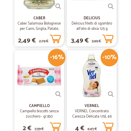
CABER
DELICIUS
Caber Salamoia Bolognese
Delicius filetti di sgombro
per Carni, Griglia, Patate,
all'olio di oliva 125 g
Verdure 200 gr.
2,49 €
3,49 €
2,79 €
3,99 €
-16%
-10%
CAMPIELLO
VERNEL
Campiello biscotti senza
VERNEL Concentrato
zucchero - gr.350
Carezza Delicata 1,15L 46
lavaggi
2 €
4 €
2,39 €
4,45 €