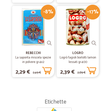
-8%
-17%
REBECCHI
LOGRO
La saporita miscela spezie
Logrò fagioli borlotti lamon
in polvere gr.4x2
lessati gr.400
2,29 €
2,39 €
2,49 €
2,89 €
Etichette