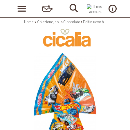
Home
Colazione, dolciumi e snack
Cioccolato
Dolfin uovo hot wheels gr.220 (blu o arancio)