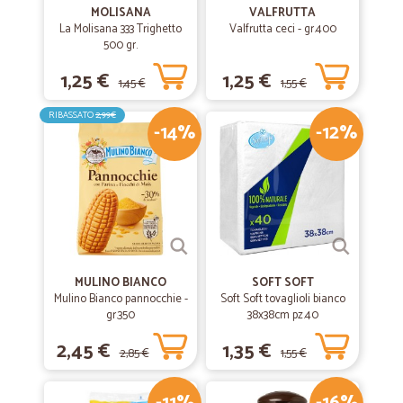
MOLISANA
VALFRUTTA
La Molisana 333 Trighetto
Valfrutta ceci - gr.400
500 gr.
1,25 €
1,25 €
1,45 €
1,55 €
RIBASSATO
2,99€
-14%
-12%
MULINO BIANCO
SOFT SOFT
Mulino Bianco pannocchie -
Soft Soft tovaglioli bianco
gr.350
38x38cm pz.40
2,45 €
1,35 €
2,85 €
1,55 €