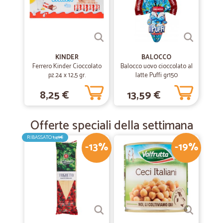
—
Annalisa S.
11/03/2020
Tutto perfetto!
Tutto perfetto!
KINDER
BALOCCO
Ferrero Kinder Cioccolato
Balocco uovo cioccolato al
pz.24 x 12,5 gr.
latte Puffi gr150
—
Francesco M.
07/12/2019
8,25 €
13,59 €
OTTIMI PRODOTTI
OTTIMI PRODOTTI
Offerte speciali della settimana
RIBASSATO
1,49€
—
Stefano P.
-13%
-19%
15/07/2019
precisione,puntualita' serieta
precisione,puntualita' serieta