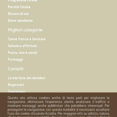
Programma Cicalia
Perché Cicalia
Dicono di noi
Dove spediamo
Migliori categorie
Carne fresca e lavorata
Salumi e affettati
Pasta, riso e cerali
Formaggi
Contatti
La mia lista dei desideri
Registrati
Contattaci
Questo sito utilizza cookies anche di terze parti per migliorare la
navigazione, ottimizzare l'esperienza utente, analizzare il traffico e
mostrare messaggi anche pubblicitari che potrebbero interessati. Per
proseguire la navigazione con questa modalità è necessario accettare
l'uso dei cookie cliccando Accetta. Per maggiori info su utilizzo, natura,