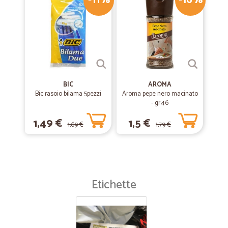
-11%
-16%
BIC
AROMA
Bic rasoio bilama 5pezzi
Aroma pepe nero macinato
- gr.46
1,49 €
1,5 €
1,69 €
1,79 €
Etichette