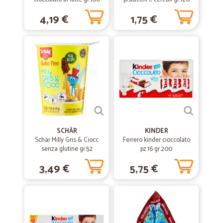
Ottimo!!
Tutto ottimo, tempi e prodotti!
4,19 €
1,75 €
—
Fiorenzo B.
27/08/2020
Precisi e puntuali
Ho ricevuto nei tempi pattuiti quanto ordinato.
—
Alessandra D.
22/08/2020
Ottimo servizio
SCHÄR
KINDER
Ottimo servizio, consegna in anticipo. Consigliatissimo!
Schär Milly Gris & Ciocc
Ferrero kinder cioccolato
senza glutine gr.52
pz.16 gr.200
3,49 €
5,75 €
—
Michael B.
31/07/2020
Consegna veloce però ci sono pochi…
Consegna veloce però ci sono pochi prodotti a prezzi convenienti
rispetto ad un normale supermercato