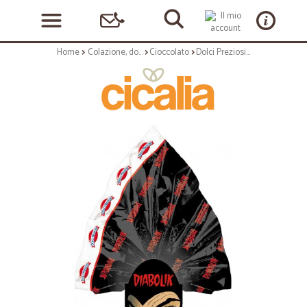
Home
Colazione, dolciumi e snack
Cioccolato
Dolci Preziosi uovo diabolik gr.320