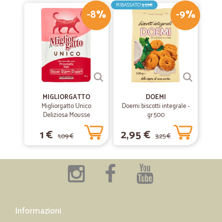
RIBASSATO
3,59€
-8%
-9%
MIGLIORGATTO
DOEMI
Migliorgatto Unico
Doemi biscotti integrale -
Deliziosa Mousse
gr.500
Prosciutto 85 gr.
1 €
2,95 €
1,09 €
3,25 €
Informazioni