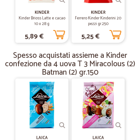
KINDER
KINDER
Kinder Brioss Latte e cacao
—
Nadia T.
Ferrero Kinder Kinderini 20
02/07/2019
10 x 28 g
pezzi gr.250
Tutto Perfetto!
5,89 €
5,25 €
Buoni prodotti, prezzi nella norma, spedizioni veloci, tutto perfetto!
Spesso acquistati assieme a Kinder
confezione da 4 uova T 3 Miracolous (2)
Batman (2) gr.150
LAICA
LAICA