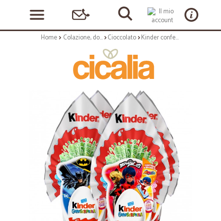
Home
Colazione, dolciumi e snack
Cioccolato
Kinder confezione da 4 uova T 3 Miracolous (2) Batman (2) gr.150