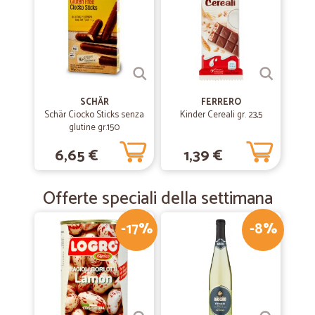
SCHÄR
FERRERO
Schär Ciocko Sticks senza
Kinder Cereali gr. 23,5
glutine gr.150
6,65 €
1,39 €
Offerte speciali della settimana
-17%
-8%