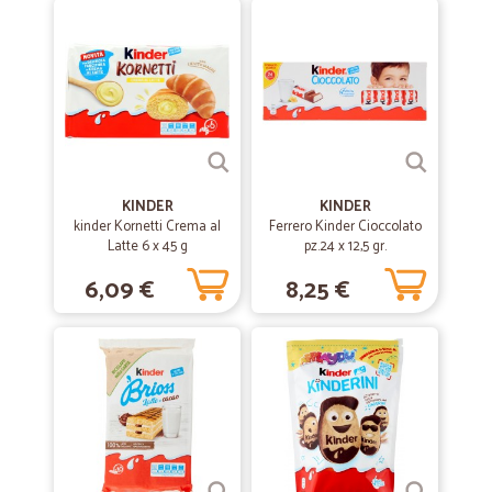
Ottimi prodotti e consegna veloce
Ottimi prodotti e consegna veloce! Grazie
—
Massimo P.
12/02/2020
Ottimo servizio
Ottimo servizio
KINDER
KINDER
kinder Kornetti Crema al
Ferrero Kinder Cioccolato
—
Silvia M.
Latte 6 x 45 g
pz.24 x 12,5 gr.
10/09/2019
Esperienza d'acquisto positiva
6,09 €
8,25 €
Esperienza d'acquisto positiva. Ho provato alcuni prodotti freschi e li
ho trovati ottimi. Di sicuro ripeterò questa esperienza anche
soddisfatta della precisione nei tempi di consegna.
—
Sonia D.
05/08/2019
Velocissimi
Velocissimi