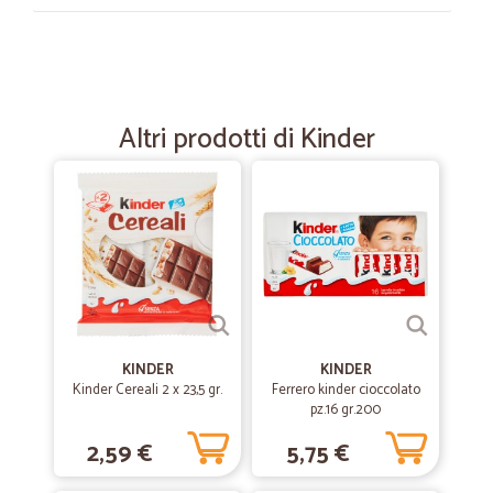
—
Luciano C.
28/12/2022
Azienda di sicuro affidamento
Ordine arrivato con tempistiche perfette, prezzi concorrenziali.
Altri prodotti di Kinder
—
Renato C.
02/11/2021
Tutto ok dall'ordine all'arrivo del…
Tutto ok dall'ordine all'arrivo del prodotto
—
Alessandro D.
21/08/2020
Tutto ottimo
KINDER
KINDER
Kinder Cereali 2 x 23,5 gr.
Ferrero kinder cioccolato
Tutto ottimo
pz.16 gr.200
2,59 €
5,75 €
—
Andrea C.
09/06/2020