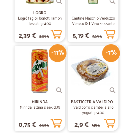
LOGRO
Logrò fagioli borlotti lamon
Cantine Maschio Verduzzo
lessati gr.400
Veneto IGT Vino Frizzante
75 cl.
2,39 €
5,19 €
2,89 €
5,69 €
-11%
-7%
MIRINDA
PASTICCERIA VALDIPORRO
Mirinda lattina sleek cl.33
Valdiporro ciambella allo
yogurt gr.400
0,75 €
2,9 €
0,85 €
3,15 €