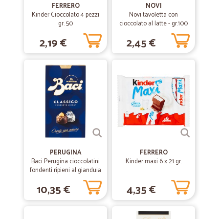
FERRERO
NOVI
Kinder Cioccolato 4 pezzi
Novi tavoletta con
gr. 50
cioccolato al latte - gr.100
2,19 €
2,45 €
PERUGINA
FERRERO
Baci Perugina cioccolatini
Kinder maxi 6 x 21 gr.
fondenti ripieni al gianduia
e nocciola intera gr.200
10,35 €
4,35 €