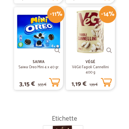
-11%
-14%
SAIWA
VÉGÉ
Saiwa Oreo Mini 4 x 40 gr.
VéGé Fagioli Cannellini
400 g
3,15 €
1,19 €
3,55 €
1,39 €
Etichette