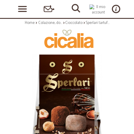
Home
Colazione, dolciumi e snack
Cioccolato
Sperlari tartufi assortiti gr.160