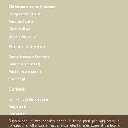
Chi siamo e come funziona
Programma Cicalia
Perché Cicalia
Dicono di noi
Dove spediamo
Migliori categorie
Carne fresca e lavorata
Salumi e affettati
Pasta, riso e cerali
Formaggi
Contatti
La mia lista dei desideri
Registrati
Contattaci
Questo sito utilizza cookies anche di terze parti per migliorare la
navigazione, ottimizzare l'esperienza utente, analizzare il traffico e