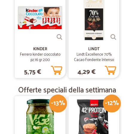
KINDER
LINDT
Ferrero kinder cioccolato
Lindt Excellence 70%
pz.16 gr.200
Cacao Fondente Intenso
100 gr.
5,75 €
4,29 €
Offerte speciali della settimana
-13%
-12%