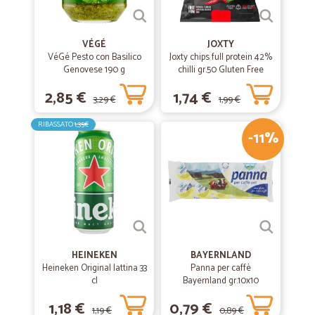
VÉGÉ
JOXTY
VéGé Pesto con Basilico
Joxty chips full protein 42%
Genovese 190 g
chilli gr.50 Gluten Free
2,85 €
1,74 €
3,29 €
1,99 €
RIBASSATO
1,35€
-11%
HEINEKEN
BAYERNLAND
Heineken Original lattina 33
Panna per caffè
cl
Bayernland gr.10x10
1,18 €
0,79 €
1,19 €
0,89 €