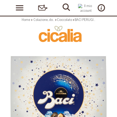
Home
Colazione, dolciumi e snack
Cioccolato
BACI PERUGINA ASSORTITO Cioccolatini ripieni al gianduia e nocciola intera scatola Natale 250 g