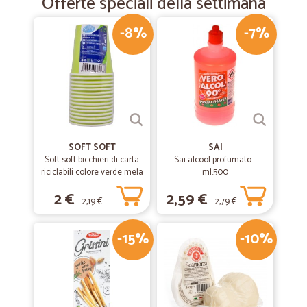
Offerte speciali della settimana
-8%
-7%
SOFT SOFT
SAI
Soft soft bicchieri di carta
Sai alcool profumato -
riciclabili colore verde mela
ml.500
cl.20 pz.15
2 €
2,59 €
2,19 €
2,79 €
-15%
-10%