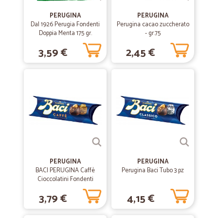
pesante che abbiamo attraversato.
PERUGINA
PERUGINA
Dal 1926 Perugia Fondenti
Perugina cacao zuccherato
—
Elisabetta F.
Doppia Menta 175 gr.
- gr.75
01/06/2020
Nonostante l’emergenza COVID-19 il…
3,59 €
2,45 €
Nonostante l’emergenza COVID-19 il pacco è arrivato con puntualità e
soprattutto con cura dei prodotti. Cicalia.com è stato una scoperta, per
me, che abito in un piccolo paesino e non trovo tutti i prodotti che
soddisfino le mie esigenze.
—
Alberto S.
04/06/2020
Consegna velocissima prodotti ottimi .
Consegna velocissima prodotti ottimi .
PERUGINA
PERUGINA
BACI PERUGINA Caffè
Perugina Baci Tubo 3 pz
Cioccolatini Fondenti
—
Chiara G.
13/07/2019
ripieni al gusto di Caffè
Soddisfatta!
3,79 €
4,15 €
tubo 37,5 g
Consegna rapida, prodotti ottimi.