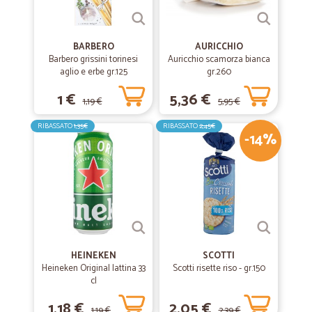
BARBERO
AURICCHIO
Barbero grissini torinesi
Auricchio scamorza bianca
aglio e erbe gr.125
gr.260
1 €
5,36 €
1,19 €
5,95 €
RIBASSATO
1,35€
RIBASSATO
2,45€
-14%
HEINEKEN
SCOTTI
Heineken Original lattina 33
Scotti risette riso - gr.150
cl
1,18 €
2,05 €
1,19 €
2,39 €