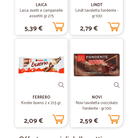
LAICA
LINDT
Laica ovetti e campanelle
Lindt tavoletta fondente -
assortiti gr.275
gr.100
5,39 €
2,79 €
FERRERO
NOVI
Kinder bueno 2 x 21,5 gr.
Novi tavoletta cioccolato
fondente - gr.100
2,09 €
2,59 €