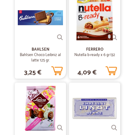
Ampia scelta di prodotti. Puntuali ed affidabili nelle consegne. Mai
avuto problemi. Tutto OK! BRAVI!
BAHLSEN
FERRERO
Bahlsen Choco Leibniz al
Nutella b-ready x 6 gr.132
latte 125 gr.
3,25 €
4,09 €