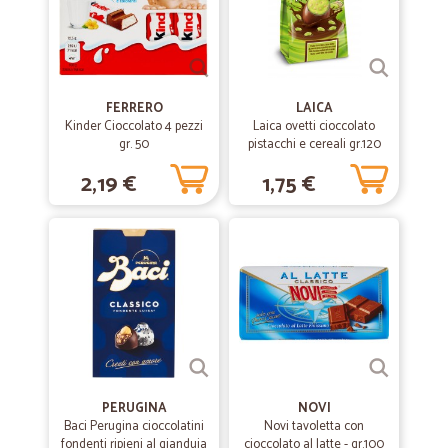
—
Stefano T.
05/12/2019
Preciso e puntuale
Preciso e puntuale
FERRERO
LAICA
Kinder Cioccolato 4 pezzi
Laica ovetti cioccolato
—
Luis antonio A.
28/06/2019
gr. 50
pistacchi e cereali gr.120
ottimo servizio
2,19 €
1,75 €
ottimo servizio, efficiente e veloce, la consegna e arrivata il giorno
dopo.
PERUGINA
NOVI
Baci Perugina cioccolatini
Novi tavoletta con
fondenti ripieni al gianduia
cioccolato al latte - gr.100