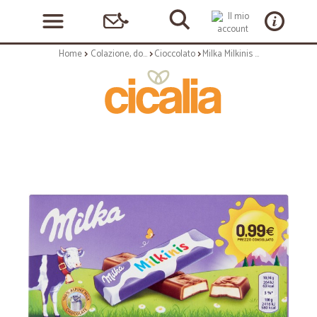
Home
Colazione, dolciumi e snack
Cioccolato
Milka Milkinis cioccolato al latte 8 x 10,94 g