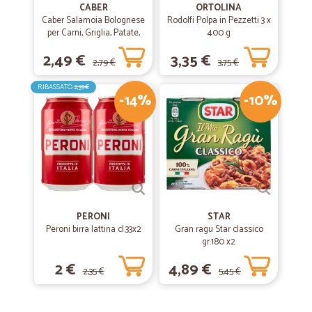
CABER
ORTOLINA
Caber Salamoia Bolognese
Rodolfi Polpa in Pezzetti 3 x
per Carni, Griglia, Patate,
400 g
Verdure 200 gr.
2,49 €
3,35 €
2,79 €
3,75 €
RIBASSATO
2,39€
-14%
-10%
PERONI
STAR
Peroni birra lattina cl.33x2
Gran ragu Star classico
gr.180 x2
2 €
4,89 €
2,35 €
5,45 €