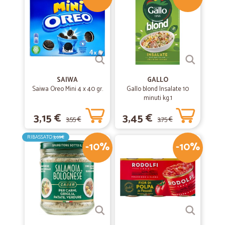
SAIWA
GALLO
Saiwa Oreo Mini 4 x 40 gr.
Gallo blond Insalate 10
minuti kg.1
3,15 €
3,45 €
3,55 €
3,75 €
RIBASSATO
3,69€
-10%
-10%