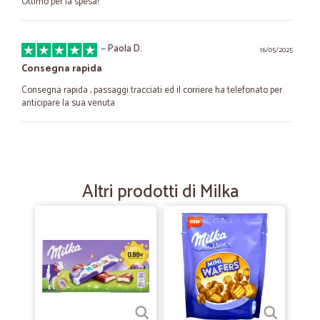
Ottimo per la spesa!
—
Paola D.
16/05/2025
Consegna rapida
Consegna rapida , passaggi tracciati ed il corriere ha telefonato per
anticipare la sua venuta
—
Enzo F.
22/01/2025
Puntualissimo e tutto in ordine!!
Altri prodotti di Milka
Puntualissimo e tutto in ordine!!
—
Gabriella M.
13/11/2021
Arrivo del pacco come richiesto
Arrivo del pacco come richiesto, con imballo perfetto.