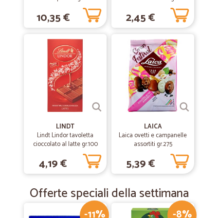
e nocciola intera gr.200
10,35 €
2,45 €
LINDT
LAICA
Lindt Lindor tavoletta
Laica ovetti e campanelle
cioccolato al latte gr.100
assortiti gr.275
4,19 €
5,39 €
Offerte speciali della settimana
-11%
-8%