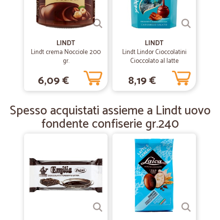
—
Eva B.
01/04/2020
Molto buono
Molto buono Mi e ‘ stato molto utile
LINDT
LINDT
Lindt crema Nocciole 200
Lindt Lindor Cioccolatini
gr.
Cioccolato al latte
Caramello 200 g
—
Stefania B.
13/11/2019
6,09 €
8,19 €
Consegna rapida
Consegna rapida, servizio perfetto
Spesso acquistati assieme a Lindt uovo
fondente confiserie gr.240
—
Silvia T.
25/03/2019
ottimo tutto!
ottimo tutto!