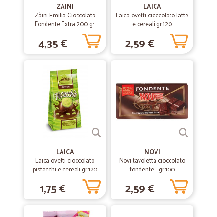
ZAINI
LAICA
Zàini Emilia Cioccolato
Laica ovetti cioccolato latte
Fondente Extra 200 gr.
e cereali gr.120
4,35 €
2,59 €
LAICA
NOVI
Laica ovetti cioccolato
Novi tavoletta cioccolato
pistacchi e cereali gr.120
fondente - gr.100
1,75 €
2,59 €