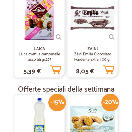
LAICA
ZAINI
Laica ovetti e campanelle
Zàini Emilia Cioccolato
assortiti gr.275
Fondente Extra 400 gr.
5,39 €
8,05 €
Offerte speciali della settimana
-15%
-20%