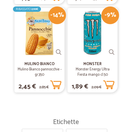
RIBASSATO
2,99€
-14%
-9%
MULINO BIANCO
MONSTER
Mulino Bianco pannocchie -
Monster Energy Ultra
gr.350
Fiesta mango cl.50
2,45 €
1,89 €
2,85 €
2,09 €
Etichette