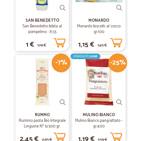
SAN BENEDETTO
MONARDO
San Benedetto bibita al
Monardo biscotti al cocco
pompelmo - lt.1,5
gr.100
1 €
1,15 €
1,19 €
1,45 €
RIBASSATO
2,05€
-7%
-25%
RUMMO
MULINO BIANCO
Rummo pasta Bio Integrale
Mulino Bianco pangrattato -
Linguine N° 13 500 gr.
gr.400
2,45 €
1,19 €
2,65 €
1,59 €