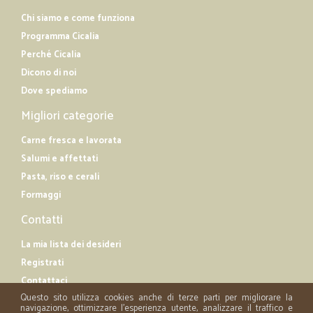
Chi siamo e come funziona
Programma Cicalia
Perché Cicalia
Dicono di noi
Dove spediamo
Migliori categorie
Carne fresca e lavorata
Salumi e affettati
Pasta, riso e cerali
Formaggi
Contatti
La mia lista dei desideri
Registrati
Contattaci
Questo sito utilizza cookies anche di terze parti per migliorare la
navigazione, ottimizzare l'esperienza utente, analizzare il traffico e