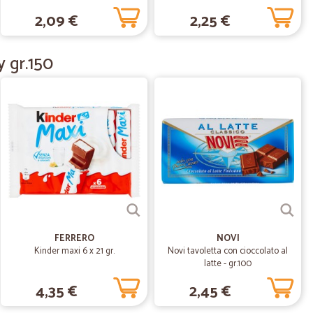
2,09 €
2,25 €
09/06/2020
o cliente
 gr.150
. 'E sufficiente ?
.
27/05/2020
21/04/2020
FERRERO
NOVI
Kinder maxi 6 x 21 gr.
Novi tavoletta con cioccolato al
latte - gr.100
4,35 €
2,45 €
18/01/2020
e