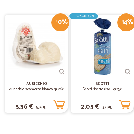
RIBASSATO
2,45€
-10%
-14%
AURICCHIO
SCOTTI
Auricchio scamorza bianca gr.260
Scotti risette riso - gr.150
5,36 €
2,05 €
5,95 €
2,39 €