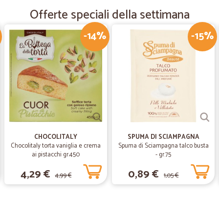
Servizio veloce ed affidabile
Offerte speciali della settimana
-14%
-15%
—
Fabio R.
Ottimi prodotti
Ottimi prodotti, e spedizione super
CHOCOLITALY
SPUMA DI SCIAMPAGNA
Chocolitaly torta vaniglia e crema
Spuma di Sciampagna talco busta
ai pistacchi gr.450
- gr.75
4,29 €
0,89 €
4,99 €
1,05 €