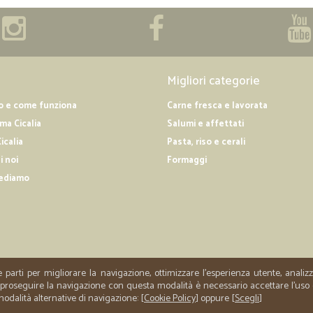
Migliori categorie
o e come funziona
Carne fresca e lavorata
a Cicalia
Salumi e affettati
icalia
Pasta, riso e cerali
i noi
Formaggi
ediamo
e parti per migliorare la navigazione, ottimizzare l'esperienza utente, anali
er proseguire la navigazione con questa modalità è necessario accettare l'uso
 modalità alternative di navigazione: [
Cookie Policy
] oppure [
Scegli
]