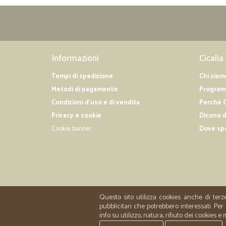
Informazioni
Cicalia
Tempi di spedizione
Chi siam
Metodi di pagamento
Programm
Condizioni d'uso e di vendita
Perché C
Privacy e cookie
Dicono d
Cookie banner
Dove sp
Questo sito utilizza cookies anche di terz
pubblicitari che potrebbero interessati. P
info su utilizzo, natura, rifiuto dei cookies e