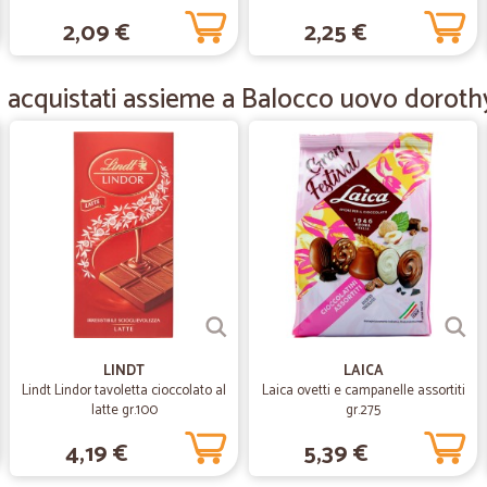
2,09 €
2,25 €
—
Paolo B.
Credo di essere un vecchio 
 acquistati assieme a Balocco uovo dorothy
Credo di essere un vecchio o cliente
—
Giovanna G
Servizio eccellente
Servizio eccellente
—
Vilma Z.
Ottimo servizio.
LINDT
LAICA
Ottimo servizio.
Lindt Lindor tavoletta cioccolato al
Laica ovetti e campanelle assortiti
latte gr.100
gr.275
—
Luca M.
4,19 €
5,39 €
Servizio veloce ed affidabil