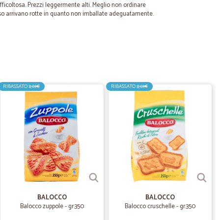
fficoltosa. Prezzi leggermente alti. Meglio non ordinare
esso arrivano rotte in quanto non imballate adeguatamente.
09/12/2023
rofessionale GRAZIE
RIBASSATO
2,69€
RIBASSATO
2,69€
20/10/2020
spesa dal divano di casa!
06/07/2020
BALOCCO
BALOCCO
Balocco zuppole - gr.350
Balocco cruschelle - gr.350