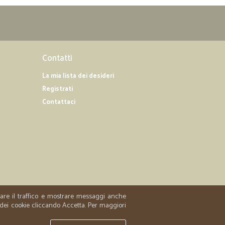
Contatti
La mia lista dei desideri
Registrati
Contattaci
zzare il traffico e mostrare messaggi anche
 dei cookie cliccando Accetta. Per maggiori