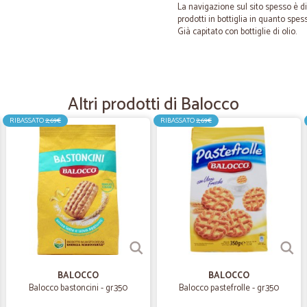
La navigazione sul sito spesso è di
prodotti in bottiglia in quanto sp
Già capitato con bottiglie di olio.
—
Daniele G.
Perfezione
Altri prodotti di Balocco
Velocissimi e imballaggio super p
RIBASSATO
2,69€
RIBASSATO
2,69€
—
Mariella A.
Più semplice di così
Più semplice di così! Come fare la 
—
Mario V.
Veloci e affidabili
BALOCCO
BALOCCO
Veloci e affidabili
Balocco bastoncini - gr.350
Balocco pastefrolle - gr.350