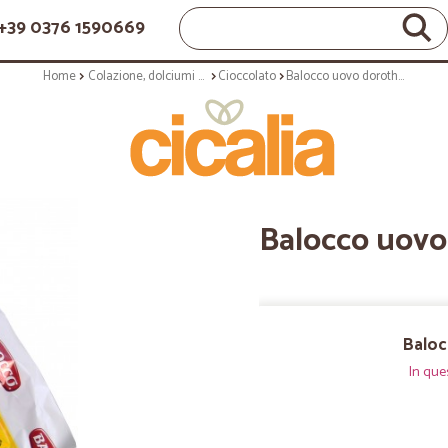
+39 0376 1590669
Home
Colazione, dolciumi e snack
Cioccolato
Balocco uovo dorothy gr.150
Balocco uovo
Baloc
In que