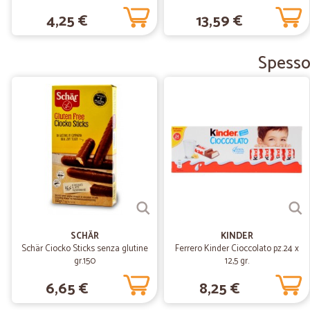
4,25 €
13,59 €
Spesso
SCHÄR
KINDER
Schär Ciocko Sticks senza glutine
Ferrero Kinder Cioccolato pz.24 x
gr.150
12,5 gr.
6,65 €
8,25 €