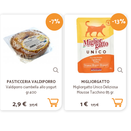
-7%
-13%
13/12/2018
 veloce!
PASTICCERIA VALDIPORRO
MIGLIORGATTO
Valdiporro ciambella allo yogurt
Migliorgatto Unico Deliziosa
gr.400
Mousse Tacchino 85 gr.
2,9 €
1 €
3,15 €
1,15 €