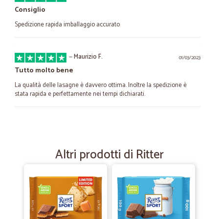
Consiglio
Spedizione rapida imballaggio accurato
—
Maurizio F.
01/03/2023
Tutto molto bene
La qualità delle lasagne è davvero ottima. Inoltre la spedizione è
stata rapida e perfettamente nei tempi dichiarati.
—
Claudia R.
18/01/2021
Fornitore serio,spedizione…
Altri prodotti di Ritter
Fornitore serio,spedizione velocissima,costi contenuti.
—
Trustpilot
08/12/2020
Tutto perfetto, TOP!
Ottimo, tutto perfetto prodotti arrivati intatti e sopratutto con una