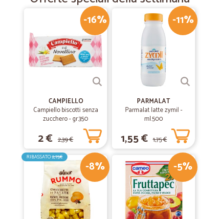
-16%
-11%
CAMPIELLO
PARMALAT
Campiello biscotti senza
Parmalat latte zymil -
zucchero - gr.350
ml.500
2 €
1,55 €
2,39 €
1,75 €
RIBASSATO
2,75€
-8%
-5%