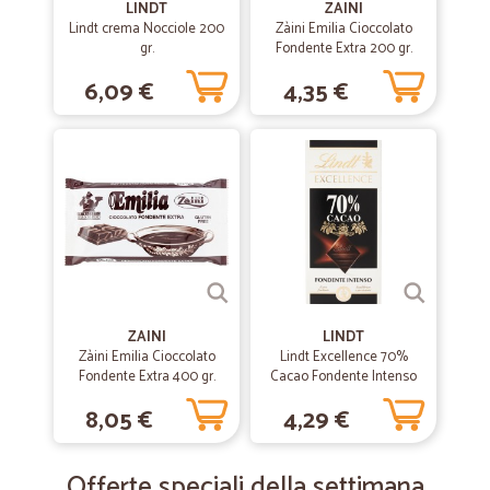
LINDT
ZAINI
Lindt crema Nocciole 200
Zàini Emilia Cioccolato
gr.
Fondente Extra 200 gr.
6,09 €
4,35 €
ZAINI
LINDT
Zàini Emilia Cioccolato
Lindt Excellence 70%
Fondente Extra 400 gr.
Cacao Fondente Intenso
100 gr.
8,05 €
4,29 €
Offerte speciali della settimana