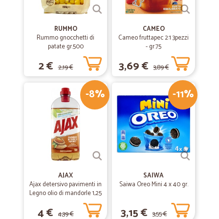
RUMMO
CAMEO
Rummo gnocchetti di
Cameo fruttapec 2:1 3pezzi
patate gr.500
- gr.75
2 €
3,69 €
2,19 €
3,89 €
-8%
-11%
AJAX
SAIWA
Ajax detersivo pavimenti in
Saiwa Oreo Mini 4 x 40 gr.
Legno olio di mandorle 1,25
L
4 €
3,15 €
4,39 €
3,55 €