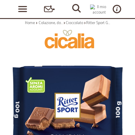
Home
Colazione, dolciumi e snack
Cioccolato
Ritter Sport Gianduia 100 gr.