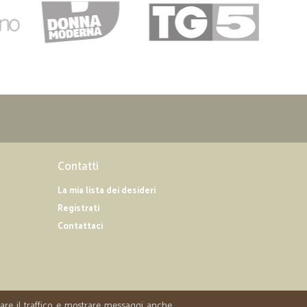
Contatti
La mia lista dei desideri
Registrati
Contattaci
zzare il traffico e mostrare messaggi anche