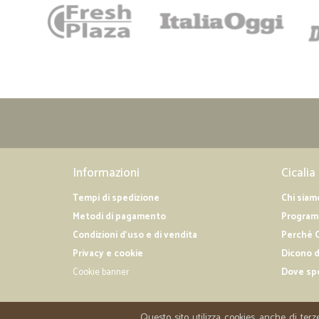
Informazioni
Cicalia
Tempi di spedizione
Chi siam
Metodi di pagamento
Programm
Condizioni d'uso e di vendita
Perché C
Privacy e cookie
Dicono d
Cookie banner
Dove sp
Questo sito utilizza cookies anche di terz