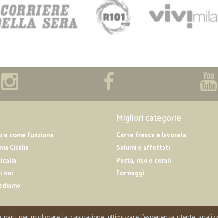
Migliori categorie
o e come funziona
Carne fresca e lavorata
a Cicalia
Salumi e affettati
icalia
Pasta, riso e cerali
i noi
Formaggi
ediamo
e parti per migliorare la navigazione, ottimizzare l'esperienza utente, anali