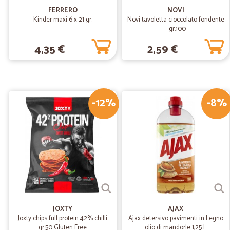
FERRERO
NOVI
Kinder maxi 6 x 21 gr.
Novi tavoletta cioccolato fondente
- gr.100
4,35 €
2,59 €
-12%
-8%
JOXTY
AJAX
Joxty chips full protein 42% chilli
Ajax detersivo pavimenti in Legno
gr.50 Gluten Free
olio di mandorle 1,25 L