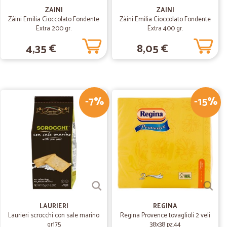
ZAINI
ZAINI
Zàini Emilia Cioccolato Fondente
Zàini Emilia Cioccolato Fondente
18/04/2019
Extra 200 gr.
Extra 400 gr.
4,35 €
8,05 €
io(uova di Pasqua integre) e prezzi nella norma
04/12/2018
-7%
-15%
rsone anziane e per chi, come me, ha bambini piccoli!
ie!!!
LAURIERI
REGINA
Laurieri scrocchi con sale marino
Regina Provence tovaglioli 2 veli
gr175
38x38 pz.44