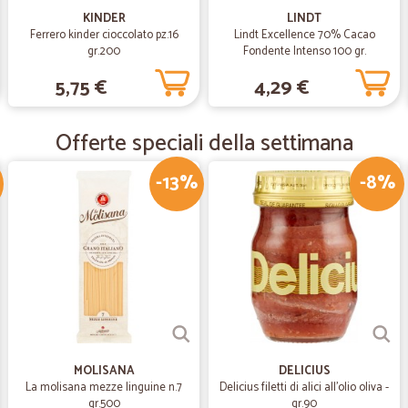
KINDER
LINDT
Ferrero kinder cioccolato pz.16
Lindt Excellence 70% Cacao
—
Greco A.
gr.200
Fondente Intenso 100 gr.
Spedizione celere,ottimo…
5,75 €
4,29 €
Spedizione celere,ottimo imballagg
Offerte speciali della settimana
—
Teresa L.
-13%
-8%
Servizio eccellente!
Servizio eccellente!! Ottimo per pe
Proporrei una tessera fedeltà!!! Graz
MOLISANA
DELICIUS
La molisana mezze linguine n.7
Delicius filetti di alici all'olio oliva -
gr.500
gr.90