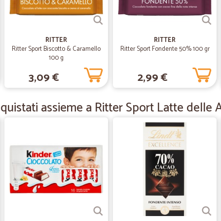
—
Mario S.
qualità e servizio veloce
qualità e servizio veloce consigli
RITTER
RITTER
Ritter Sport Biscotto & Caramello
Ritter Sport Fondente 50% 100 gr
100 g
—
Vincenzo L.
3,09 €
2,99 €
Ottimo venditore
Ottimo venditore
uistati assieme a Ritter Sport Latte delle A
—
Michele T.
Tutto perfetto grazie
Tutto perfetto grazie
—
Sira S.
Eccezionale servizio!
Eccezionale servizio!