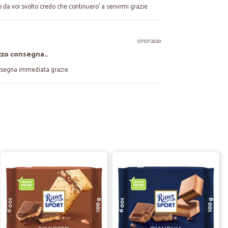
 da voi svolto credo che continuero' a servirmi grazie
07/07/2020
ezzo consegna…
onsegna immediata grazie
15/06/2020
soddisfatta
07/06/2020
ià…
adagnate sulla merce