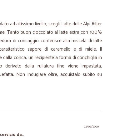
lato ad altissimo livello, scegli Latte delle Alpi Ritter
nome! Tanto buon cioccolato al latte extra con 100%
cedura di concaggio conferisce alla miscela di latte
aratteristico sapore di caramello e di miele. Il
dalla conca, un recipiente a forma di conchiglia in
o derivato dalla rullatura fine viene impastata,
quefatta. Non indugiare oltre, acquistalo subito su
02/09/2020
servizio da…