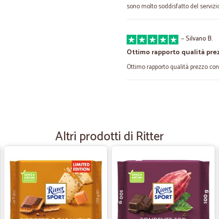
sono molto soddisfatto del servizio
—
Silvano B.
Ottimo rapporto qualità pr
Ottimo rapporto qualità prezzo c
—
Marzia V.
Consegna precisa e veloce
Consegna precisa e veloce. Molto 
Altri prodotti di Ritter
—
Vincenzo N.
Togliere spese spedizione g
Togliere spese spedizione già gu