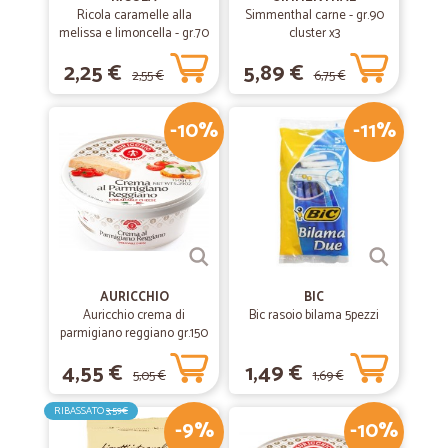
Ricola caramelle alla
Simmenthal carne - gr.90
melissa e limoncella - gr.70
cluster x3
2,25 €
5,89 €
2,55 €
6,75 €
-10%
-11%
AURICCHIO
BIC
Auricchio crema di
Bic rasoio bilama 5pezzi
parmigiano reggiano gr.150
4,55 €
1,49 €
5,05 €
1,69 €
RIBASSATO
3,59€
-9%
-10%