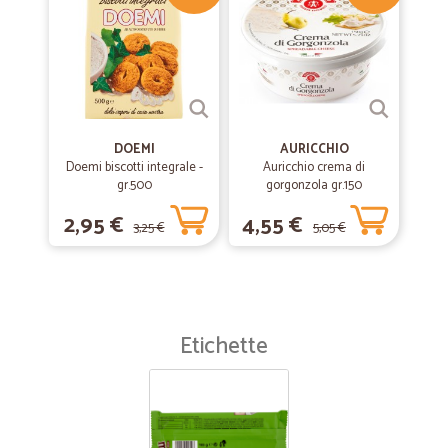
DOEMI
AURICCHIO
Doemi biscotti integrale -
Auricchio crema di
gr.500
gorgonzola gr.150
2,95 €
4,55 €
3,25 €
5,05 €
Etichette