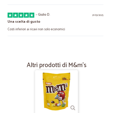
—
Giulio D.
21/03/2025
Una scelta di gusto
Costi inferiori ai ricavi non solo economici
—
Patrizia M.
06/12/2024
Trova tutto ciò che cerchi
Trovato da voi prodotti non reperibili nelle mie zone
Altri prodotti di M&m's
—
Manuela L.
20/11/2024
Puntuali
Puntuali, precisi ottimo servizio
—
Claudia G.
12/07/2023