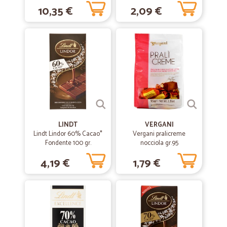
e nocciola intera gr.200
Prima esperienza
10,35 €
2,09 €
Prima esperienza, buona e da ripetere per velicotà di servizio e per il
piacere di scoprire un supermercatonon vicino a me che fa consegne
anche nella mia zona. Bello, moderno e del futuro. Grazie
—
.
12/02/2020
Per quello che ho comprato io devo dire…molto buono
Per quello che ho comprato io devo dire b molto buono buona la
velocità buono il fatto che puoi pagare in tre rate L unica pecca un po’
i cioccolatini trovati un po’ duri non quel cioccolato morbido tipo i baci
LINDT
VERGANI
e poi non c è molta scelta per la kinder e questo dispiace molto però
Lindt Lindor 60% Cacao*
Vergani pralicreme
un bel 4 stelle lo merita spero che metteranno cose in più tipo kinder
Fondente 100 gr.
nocciola gr.95
Ferrero c è poca scelta
4,19 €
1,79 €
—
Mario M.
19/07/2019
prodotti da aspettative
prodotti da aspettative, spedizione veloce, grazie