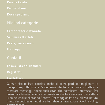
Perché Cicalia
Dicono di noi
Dove spediamo
Migliori categorie
Carne fresca e lavorata
Salumi e affettati
Pasta, riso e cerali
Formaggi
Contatti
La mia lista dei desideri
Registrati
Contattaci
Questo sito utilizza cookies anche di terze parti per migliorare la
navigazione, ottimizzare l'esperienza utente, analizzare il traffico e
mostrare messaggi anche pubblicitari che potrebbero interessati. Per
proseguire la navigazione con questa modalità è necessario accettare
l'uso dei cookie cliccando Accetta. Per maggiori info su utilizzo, natura,
rifiuto dei cookies e modalità alternative di navigazione: [
Cookie Policy
]