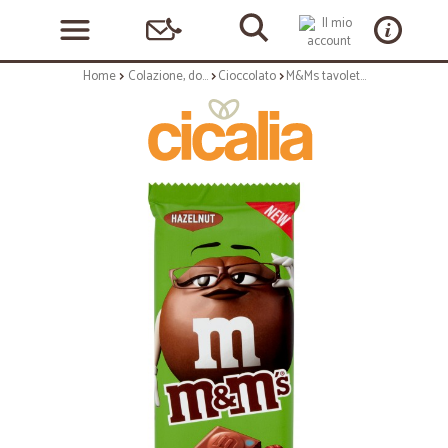
Home
Colazione, dolciumi e snack
Cioccolato
M&Ms tavolette nocciola gr.165