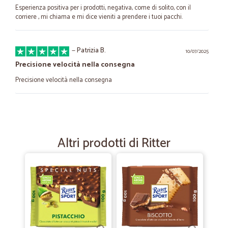
Esperienza positiva per i prodotti, negativa, come di solito, con il
corriere , mi chiama e mi dice vieniti a prendere i tuoi pacchi.
—
Patrizia B.
10/07/2025
Precisione velocità nella consegna
Precisione velocità nella consegna
—
Diego S.
08/09/2024
Spedizione fulminea prodotti sempre…
Altri prodotti di Ritter
Spedizione fulminea prodotti sempre freschi direi tt okkk
—
Riccardo B.
05/12/2023
Consegna velocissima
Consegna velocissima