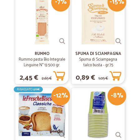
-7%
-15%
RUMMO
SPUMA DI SCIAMPAGNA
Rummo pasta Bio Integrale
Spuma di Sciampagna
Linguine N° 13 500 gr.
talco busta - gr.75
2,45 €
0,89 €
2,65 €
1,05 €
RIBASSATO
2,19€
-12%
-8%