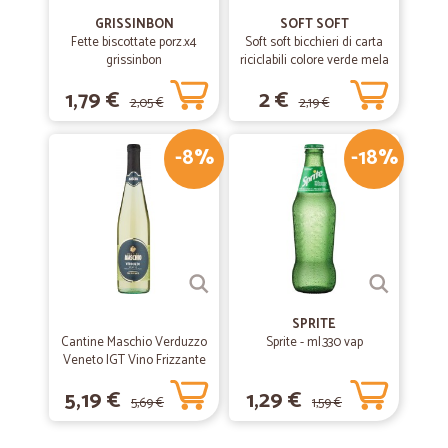
GRISSINBON
SOFT SOFT
Fette biscottate porz.x4
Soft soft bicchieri di carta
grissinbon
riciclabili colore verde mela
cl.20 pz.15
1,79 €
2 €
2,05 €
2,19 €
-8%
-18%
SPRITE
Cantine Maschio Verduzzo
Sprite - ml.330 vap
Veneto IGT Vino Frizzante
75 cl.
5,19 €
1,29 €
5,69 €
1,59 €