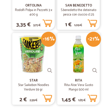
ORTOLINA
SAN BENEDETTO
Rodolfi Polpa in Pezzetti 3 x
S.benedetto the deteinato
400 g
pesca con ciuccio cl.25
3,35 €
1 €
3,75 €
1,09 €
-16%
-21%
STAR
RITA
Star Saikebon Noodles
Rita Aloe Vera Gusto
Verdure 59 gr.
Mango 500 ml
2 €
1,45 €
2,39 €
1,85 €