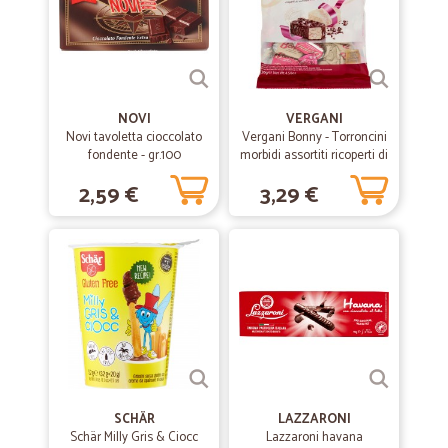
# Valentina Traversi _ Va.Tr. _ ⭐ ⭐ ⭐ #
➡️ ➡️ ➡️
—
Cristina A.
25/06/2020
NOVI
VERGANI
Felice di averli scoperti
Novi tavoletta cioccolato
Vergani Bonny - Torroncini
fondente - gr.100
morbidi assortiti ricoperti di
Servizio rapido, imballo perfetto, affidabili e seri.
cioccolato fondente e
2,59 €
3,29 €
bianco 130 gr.
—
Evelyn M.
20/06/2020
Spedizione veloce e sicura
Spedizione veloce e sicura
—
Daniela G.
09/06/2020
Tutto perfetto grazie
Tutto perfetto grazie
SCHÄR
LAZZARONI
Schär Milly Gris & Ciocc
Lazzaroni havana