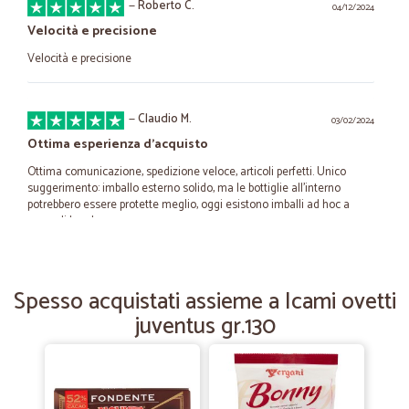
—
Roberto C.
04/12/2024
Velocità e precisione
Velocità e precisione
—
Claudio M.
03/02/2024
Ottima esperienza d'acquisto
Ottima comunicazione, spedizione veloce, articoli perfetti. Unico
suggerimento: imballo esterno solido, ma le bottiglie all'interno
potrebbero essere protette meglio, oggi esistono imballi ad hoc a
prova di bomba.
—
Emanuela P.
14/08/2021
Spesso acquistati assieme a Icami ovetti
Ottimo servizio e prodotti buoni
juventus gr.130
Ottimo servizio e prodotti buoni
—
Valentina T.
09/05/2021