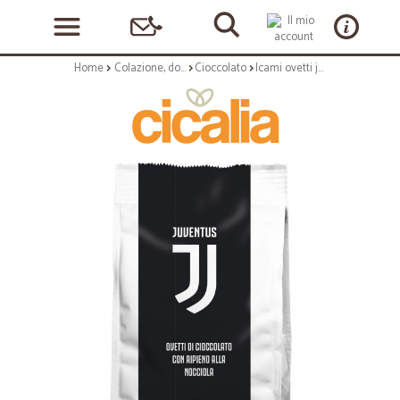
Home
Colazione, dolciumi e snack
Cioccolato
Icami ovetti juventus gr.130