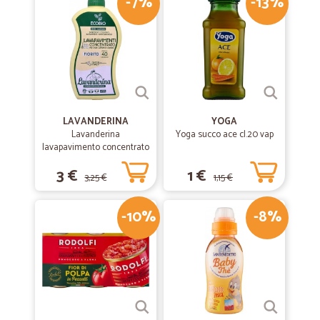
-7%
-13%
LAVANDERINA
YOGA
Lavanderina
Yoga succo ace cl.20 vap
lavapavimento concentrato
fiorito bio lt.1
3 €
1 €
3,25 €
1,15 €
-10%
-8%