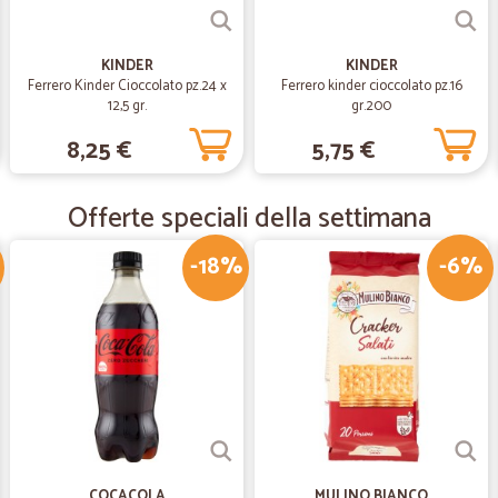
Puntuali e veloci nella con
Puntuali e veloci nella consegna
KINDER
KINDER
Ferrero Kinder Cioccolato pz.24 x
Ferrero kinder cioccolato pz.16
12,5 gr.
gr.200
—
Chiara G.
8,25 €
5,75 €
È stata la prima volta che ho
È stata la prima volta che ho acqu
Ripeterò l'esperienza.
Offerte speciali della settimana
-18%
-6%
—
Vittorio G.
Velocissimi.
Velocissimi.
—
Krizia P.
Prodotti di qualità e puntual
Prodotti di qualità e puntuali nell
COCACOLA
MULINO BIANCO