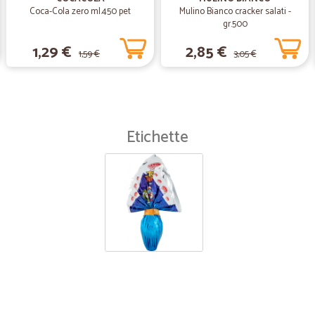
Coca-Cola zero ml.450 pet
Mulino Bianco cracker salati -
gr.500
—
Andrea Z.
1,29 €
2,85 €
Prodotti perfettamente…
1,59 €
3,05 €
Prodotti perfettamente imballati...
trasporto.
Etichette
—
Theo B.
Una consegna veloce!!!
Una consegna veloce!!!