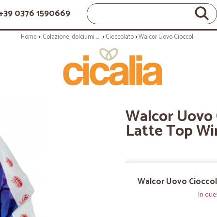
+39 0376 1590669
Home
Colazione, dolciumi e snack
Cioccolato
Walcor Uovo Cioccolato Finissimo al Latte Top Wing 240 gr.
Walcor Uovo C
Latte Top Wi
Walcor Uovo Cioccola
In que