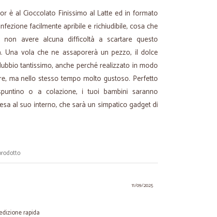
r è al Cioccolato Finissimo al Latte ed in formato
onfezione facilmente apribile e richiudibile, cosa che
 non avere alcuna difficoltà a scartare questo
a. Una vola che ne assaporerà un pezzo, il dolce
 dubbio tantissimo, anche perché realizzato in modo
rire, ma nello stesso tempo molto gustoso. Perfetto
puntino o a colazione, i tuoi bambini saranno
resa al suo interno, che sarà un simpatico gadget di
prodotto
11/09/2025
edizione rapida