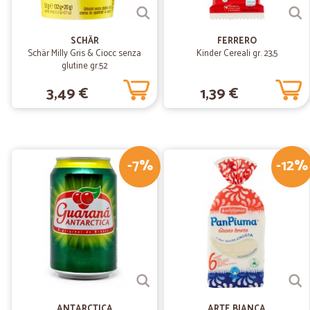
SCHÄR
FERRERO
Schär Milly Gris & Ciocc senza
Kinder Cereali gr. 23,5
glutine gr.52
3,49 €
1,39 €
-7%
-12%
ANTARCTICA
ARTE BIANCA