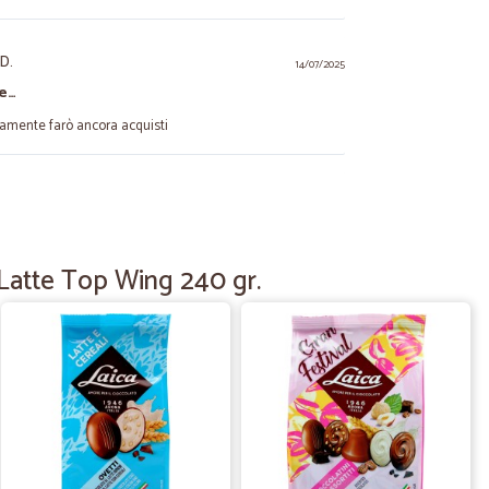
 D.
14/07/2025
 e…
ramente farò ancora acquisti
en M.
11/03/2025
 Latte Top Wing 240 gr.
10/11/2023
 N.
26/08/2022