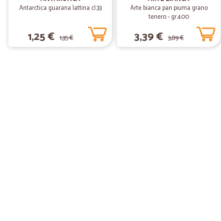
Antarctica guarana lattina cl.33
Arte bianca pan piuma grano
tenero - gr.400
1,25 €
3,39 €
1,35 €
3,89 €