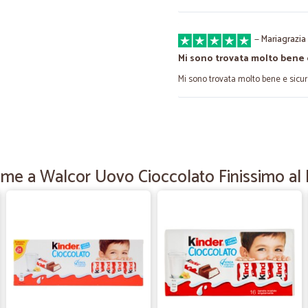
—
Mariagrazia
Mi sono trovata molto bene
Mi sono trovata molto bene e sicu
—
Marina carm
Soddisfatta
Consegna perfetta e puntuale
eme a Walcor Uovo Cioccolato Finissimo al
—
Roberto D.
rapidità e precisione
rapidità e precisione
—
Maria grazia