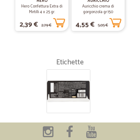
HERO
AURICCHIO
Hero Confettura Extra di
Auricchio crema di
Mirtilli 4 x 25 gr.
gorgonzola gr.150
2,39 €
4,55 €
2,79 €
5,05 €
Etichette