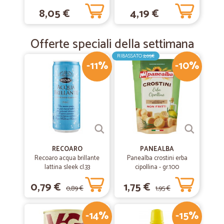
8,05 €
4,19 €
Offerte speciali della settimana
RIBASSATO
2,05€
-11%
-10%
RECOARO
PANEALBA
Recoaro acqua brillante
Panealba crostini erba
lattina sleek cl.33
cipollina - gr.100
0,79 €
1,75 €
0,89 €
1,95 €
-14%
-15%