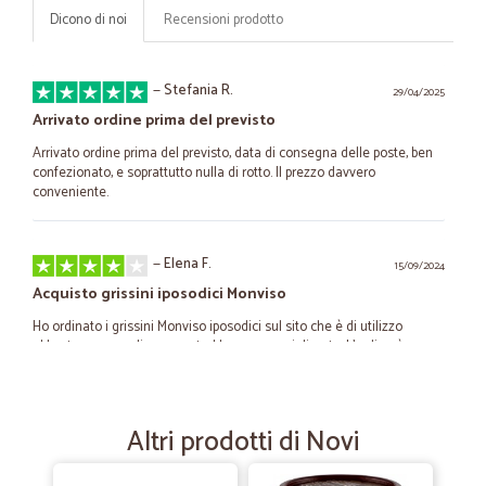
Dicono di noi
Recensioni prodotto
—
Stefania R.
29/04/2025
Arrivato ordine prima del previsto
Arrivato ordine prima del previsto, data di consegna delle poste, ben
confezionato, e soprattutto nulla di rotto. Il prezzo davvero
conveniente.
—
Elena F.
15/09/2024
Acquisto grissini iposodici Monviso
Ho ordinato i grissini Monviso iposodici sul sito che è di utilizzo
abbastanza semplice,ma potrebbe essere migliorato. L'ordine è
arrivato in tempo brevissimo come previsto in una confezione che ha
protetto il contenuto (grissini, quindi fragili). L'unita nota negativa è il
costo della spedizione, circa 18 euro, perchè Venezia centro storico è
considerata zona disagiata.
Altri prodotti di Novi