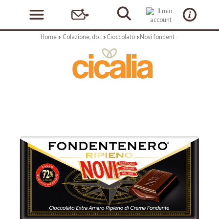
Home
Colazione, dolciumi e snack
Cioccolato
Novi fondente nero ripieno gr.105