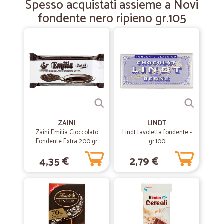
Spesso acquistati assieme a Novi
fondente nero ripieno gr.105
—
Marta S.
18/02/2019
Acquisto di prodotti alimentari e per la casa.
Ottimo servizio per i prodotti acquistati, per la puntualità nella
consegna e la confezione del pacco.
ZAINI
LINDT
Zàini Emilia Cioccolato
Lindt tavoletta fondente -
Fondente Extra 200 gr.
gr.100
4,35 €
2,79 €