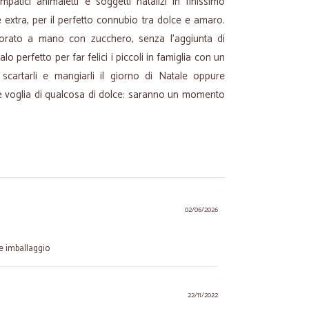
mpatici animaletti e soggetti natalizi in finissimo
e extra, per il perfetto connubio tra dolce e amaro.
corato a mano con zucchero, senza l'aggiunta di
galo perfetto per far felici i piccoli in famiglia con un
 scartarli e mangiarli il giorno di Natale oppure
ene voglia di qualcosa di dolce: saranno un momento
02/06/2026
 e imballaggio
22/11/2022