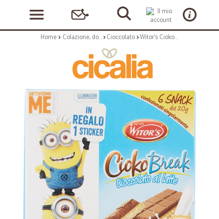
Home
Colazione, dolciumi e snack
Cioccolato
Witor's CiokoBreak Cioccolato al latte 6 x gr.20