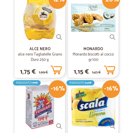
ALCE NERO
MONARDO
alce nero Tagliatelle Grano
Monardo biscotti al cocco
Duro 250 g
gr.100
1,75 €
1,15 €
1,99 €
1,45 €
RIBASSATO
1,99€
RIBASSATO
3,45€
-16%
-16%