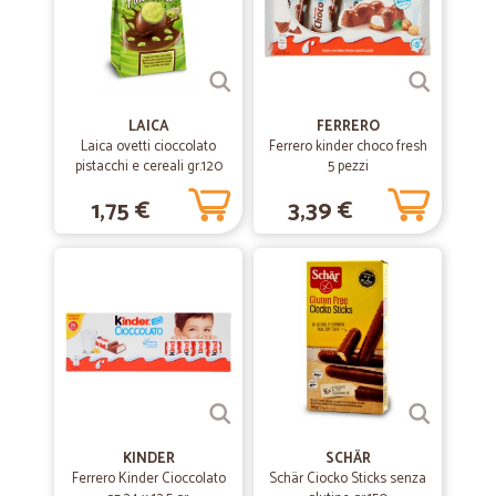
Servizio eccellente,ottima professionalità.
—
Raffaella N.
06/04/2020
Bravi
LAICA
FERRERO
Bravi. Puntuali, precisi.
Laica ovetti cioccolato
Ferrero kinder choco fresh
pistacchi e cereali gr.120
5 pezzi
1,75 €
3,39 €
—
Giorgio V.
28/09/2019
Tutto perfetto
Buona scelta di prodotti, prezzi nella norma, consegna rapidissima e
confezionamento merce impeccabile.
—
Flora R.
14/02/2019
Puntualità e precisione!!
Già al mio secondo ordine dato che mi sono trovata molto bene con
il primo.Consegne veloci e puntuali.Tutti i prodotti ben imballati,freschi
KINDER
SCHÄR
compresa carne ottimi e tutto separato dai detersivi.Lo consiglio a chi
Ferrero Kinder Cioccolato
Schär Ciocko Sticks senza
come me era invece scettico☺️