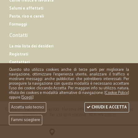
Carne fresca e lavorata
Salumi e affettati
Pasta, riso e cerali
Formaggi
Contatti
La mia lista dei desideri
Registrati
Contattaci
Questo sito utilizza cookies anche di terze parti per migliorare la
navigazione, ottimizzare l'esperienza utente, analizzare il traffico e
mostrare messaggi anche pubblicitari che potrebbero interessati. Per
proseguire la navigazione con questa modalità è necessario accettare
l'uso dei cookie cliccando Accetta. Per maggiori info su utilizzo, natura,
rifiuto dei cookies e modalità alternative di navigazione: [
Cookie Policy
]
oppure [
Scegli
]
Accetta solo tecnici
CHIUDI E ACCETTA
Cicalia srl - via Acerbi 35 - 46100 - Mantova (MN) - P.iva 02508120207 - C.Fisc
02508120207 - Tel. +39 0376 1590669 - REA: MN 258721
Fammi sciegliere