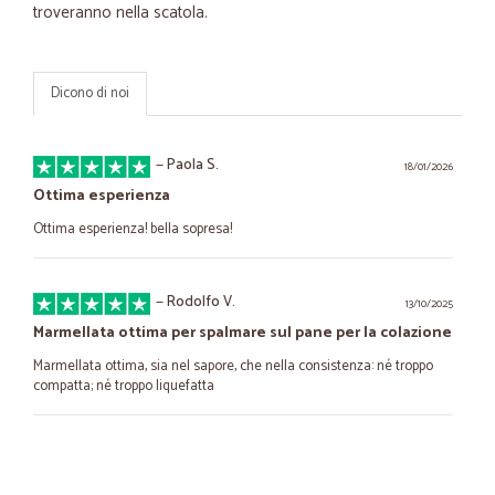
troveranno nella scatola.
Dicono di noi
—
Paola S.
18/01/2026
Ottima esperienza
Ottima esperienza! bella sopresa!
—
Rodolfo V.
13/10/2025
Marmellata ottima per spalmare sul pane per la colazione
Marmellata ottima, sia nel sapore, che nella consistenza: né troppo
compatta; né troppo liquefatta
—
Brunello R.
17/01/2024
Sito di facile comprensione