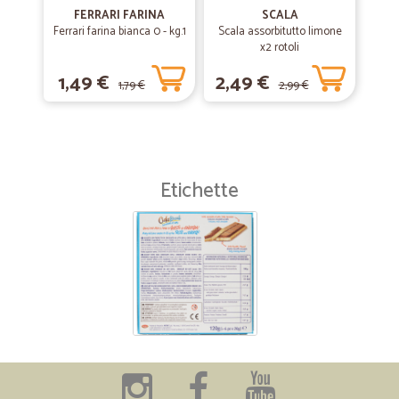
FERRARI FARINA
SCALA
Ferrari farina bianca 0 - kg.1
Scala assorbitutto limone
x2 rotoli
1,49 €
2,49 €
1,79 €
2,99 €
Etichette