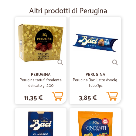
Precisione, prezzo e velocità. Serve altro?
Altri prodotti di Perugina
—
Andrea M.
11/01/2021
Nulla da eccepire sulla merce ordinata…
Nulla da eccepire sulla merce ordinata e sulle modalità di consegna.
—
Lory G.
04/08/2020
Ottimo
PERUGINA
PERUGINA
Perugina tartufi fondente
Perugina Baci Latte Avvolg.
Tutto come foto e tempi previ per la consegna....ottimo sito
delicato gr.200
Tubo 3pz
11,35 €
3,85 €
—
Franco B.
02/04/2020
Buon servizio
Buon servizio, merce arrivata nei tempi previsti.