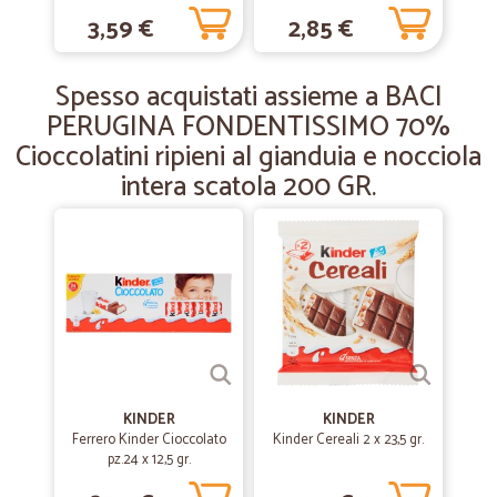
3,59 €
2,85 €
—
Marcella M.
05/01/2019
Spesso acquistati assieme a BACI
Tutto ok
PERUGINA FONDENTISSIMO 70%
Spedizione rapida e puntuale Merce conforme
Cioccolatini ripieni al gianduia e nocciola
intera scatola 200 GR.
KINDER
KINDER
Ferrero Kinder Cioccolato
Kinder Cereali 2 x 23,5 gr.
pz.24 x 12,5 gr.