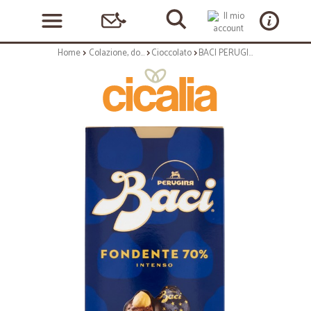
Home
Colazione, dolciumi e snack
Cioccolato
BACI PERUGINA FONDENTISSIMO 70% Cioccolatini ripieni al gianduia e nocciola intera scatola 200 GR.