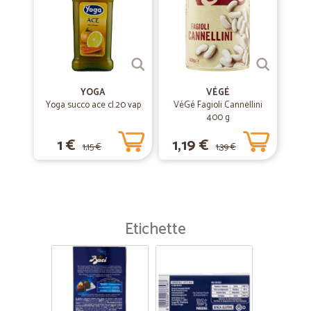
YOGA
VÉGÉ
Yoga succo ace cl.20 vap
VéGé Fagioli Cannellini
400 g
1 €
1,19 €
1,15 €
1,39 €
Etichette