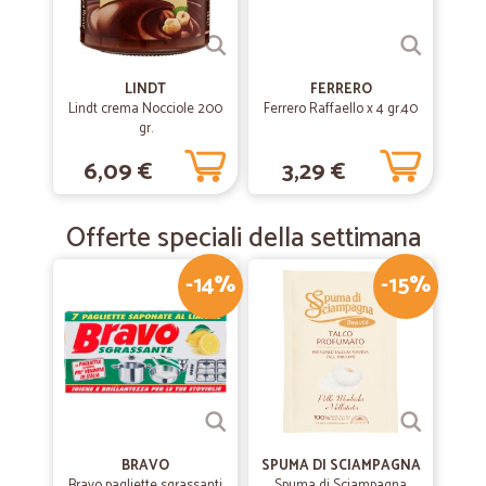
LINDT
FERRERO
Lindt crema Nocciole 200
Ferrero Raffaello x 4 gr.40
gr.
6,09 €
3,29 €
Offerte speciali della settimana
-14%
-15%
BRAVO
SPUMA DI SCIAMPAGNA
Bravo pagliette sgrassanti
Spuma di Sciampagna