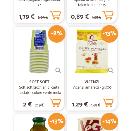
x7
talco busta - gr.75
1,79 €
0,89 €
2,09 €
1,05 €
-8%
-13%
SOFT SOFT
VICENZI
Soft soft bicchieri di carta
Vicenzi amaretti - gr.100
riciclabili colore verde mela
cl.20 pz.15
2 €
1,29 €
2,19 €
1,49 €
-13%
-14%