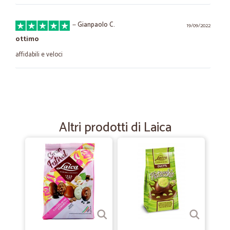
—
Gianpaolo C.
19/09/2022
ottimo
affidabili e veloci
—
Orlando P.
04/08/2020
Tutto per come si deve
Tutto per come si deve. Ordinazione semplice, pagamento snello e
Altri prodotti di Laica
fornitura come promesso. E bello così.
—
Alessandro F.
26/02/2020
ottimo
ottimo tempi di consegna rispettati , imballaggio PERFETTO !
—
Armanda V.
20/02/2020