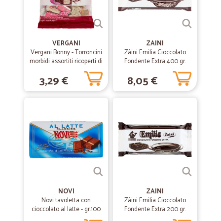
VERGANI
ZAINI
Vergani Bonny - Torroncini
Zàini Emilia Cioccolato
morbidi assortiti ricoperti di
Fondente Extra 400 gr.
cioccolato fondente e
3,29 €
8,05 €
bianco 130 gr.
NOVI
ZAINI
Novi tavoletta con
Zàini Emilia Cioccolato
cioccolato al latte - gr.100
Fondente Extra 200 gr.