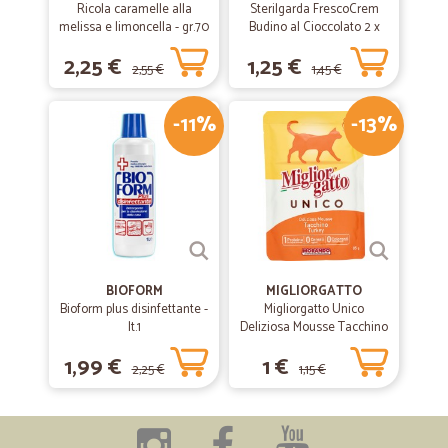
Ricola caramelle alla
Sterilgarda FrescoCrem
melissa e limoncella - gr.70
Budino al Cioccolato 2 x
100 gr.
2,25 €
1,25 €
2,55 €
1,45 €
-11%
-13%
BIOFORM
MIGLIORGATTO
Bioform plus disinfettante -
Migliorgatto Unico
lt.1
Deliziosa Mousse Tacchino
85 gr.
1,99 €
1 €
2,25 €
1,15 €