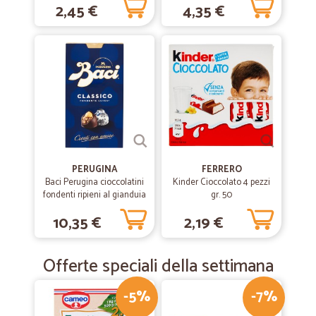
2,45 €
4,35 €
PERUGINA
FERRERO
Baci Perugina cioccolatini
Kinder Cioccolato 4 pezzi
fondenti ripieni al gianduia
gr. 50
e nocciola intera gr.200
10,35 €
2,19 €
Offerte speciali della settimana
-5%
-7%