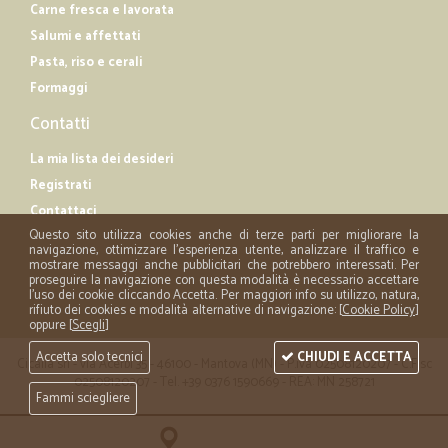
Carne fresca e lavorata
Salumi e affettati
Pasta, riso e cerali
Formaggi
Contatti
La mia lista dei desideri
Registrati
Contattaci
Questo sito utilizza cookies anche di terze parti per migliorare la
navigazione, ottimizzare l'esperienza utente, analizzare il traffico e
mostrare messaggi anche pubblicitari che potrebbero interessati. Per
proseguire la navigazione con questa modalità è necessario accettare
l'uso dei cookie cliccando Accetta. Per maggiori info su utilizzo, natura,
rifiuto dei cookies e modalità alternative di navigazione: [
Cookie Policy
]
oppure [
Scegli
]
Accetta solo tecnici
CHIUDI E ACCETTA
Cicalia srl - via Acerbi 35 - 46100 - Mantova (MN) - P.iva 02508120207 - C.Fisc
02508120207 - Tel. +39 0376 1590669 - REA: MN 258721
Fammi sciegliere