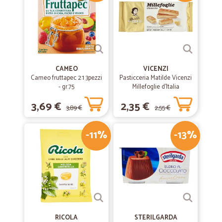
CAMEO
VICENZI
Cameo fruttapec 2:1 3pezzi
Pasticceria Matilde Vicenzi
- gr.75
Millefoglie d'Italia
Classiche 125 gr.
3,69 €
2,35 €
3,89 €
2,55 €
-11%
-13%
RICOLA
STERILGARDA