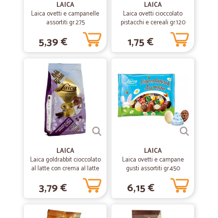
LAICA
LAICA
prodotti ottimi arrivati velocemente.
Laica ovetti e campanelle
Laica ovetti cioccolato
assortiti gr.275
pistacchi e cereali gr.120
prodotti ottimi arrivati velocemente.
5,39 €
1,75 €
—
Antonio C.
21/12/2019
Servizio veloce personale contattato…
Servizio veloce personale contattato telefonicamente gentile e
competente ...sarebbe meglio poter fare gli ordini senza registrarsi nn
passando necessariamente x accaunt
—
Adele S.
04/11/2019
Servizio impeccabile!
LAICA
LAICA
Laica goldrabbit cioccolato
Laica ovetti e campane
Servizio impeccabile!
al latte con crema al latte
gusti assortiti gr.450
gr.150
3,79 €
6,15 €
—
Carmelo M.
27/08/2019
Ottimo in tutto