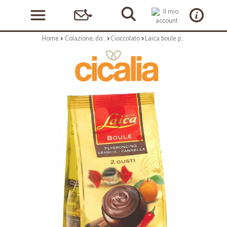
Home
Colazione, dolciumi e snack
Cioccolato
Laica boule peperoncinio-arancia-cannella gr.100