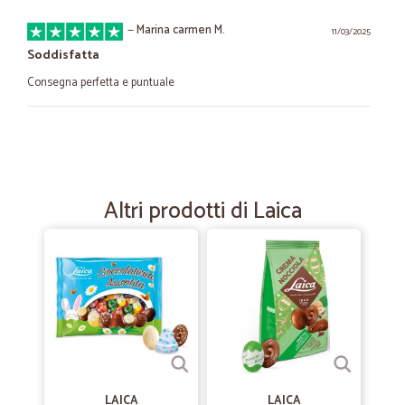
—
Marina carmen M.
11/03/2025
Soddisfatta
Consegna perfetta e puntuale
—
Laura I.
15/11/2023
prodotto introvabile e perfetto
prodotto desiderato, arrivato in tempi perfetti e perfettamente
Altri prodotti di Laica
confezionato
—
Manuela G.
07/12/2022
Complimenti
Ho mandato varie volte prodotti ad una zia anziana ed ha apprezzato
molto l'imballaggio accurato.
—
Chiara V.
LAICA
LAICA
11/05/2022