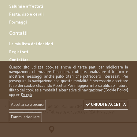
Salumi e affettati
Pasta, riso e cerali
Formaggi
Contatti
La mia lista dei desideri
Registrati
Contattaci
Questo sito utilizza cookies anche di terze parti per migliorare la
navigazione, ottimizzare l'esperienza utente, analizzare il traffico e
mostrare messaggi anche pubblicitari che potrebbero interessati. Per
proseguire la navigazione con questa modalità è necessario accettare
l'uso dei cookie cliccando Accetta. Per maggiori info su utilizzo, natura,
rifiuto dei cookies e modalità alternative di navigazione: [
Cookie Policy
]
oppure [
Scegli
]
Accetta solo tecnici
CHIUDI E ACCETTA
Cicalia srl - via Acerbi 35 - 46100 - Mantova (MN) - P.iva 02508120207 - C.Fisc
02508120207 - Tel. +39 0376 1590669 - REA: MN 258721
Fammi sciegliere