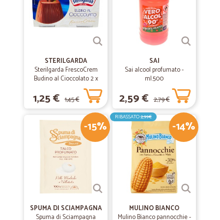
STERILGARDA
SAI
Sterilgarda FrescoCrem
Sai alcool profumato -
Budino al Cioccolato 2 x
ml.500
100 gr.
1,25 €
2,59 €
1,45 €
2,79 €
RIBASSATO
2,99€
-15%
-14%
SPUMA DI SCIAMPAGNA
MULINO BIANCO
Spuma di Sciampagna
Mulino Bianco pannocchie -