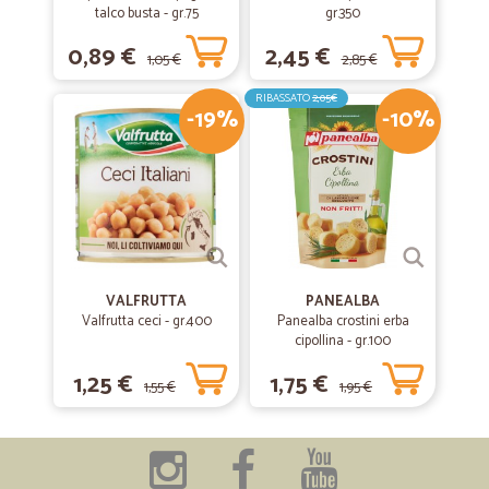
talco busta - gr.75
gr.350
0,89 €
2,45 €
1,05 €
2,85 €
RIBASSATO
2,05€
-19%
-10%
VALFRUTTA
PANEALBA
Valfrutta ceci - gr.400
Panealba crostini erba
cipollina - gr.100
1,25 €
1,75 €
1,55 €
1,95 €