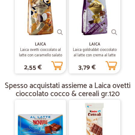
—
Sesto F.
06/03/2020
Pacco integro
Pacco integro, arrivo del pacco entro i termini previsti, ottima
efficienza.
LAICA
LAICA
Laica ovetti cioccolato al
Laica goldrabbit cioccolato
latte con caramello salato
al latte con crema al latte
gr.120
—
Edoardo C.
gr.150
31/03/2019
2,55 €
3,79 €
Ottima e veloce
Ottima e veloce
Spesso acquistati assieme a Laica ovetti
cioccolato cocco & cereali gr.120