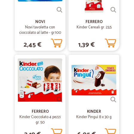
NOVI
FERRERO
Novi tavoletta con
Kinder Cereali gr. 23,5
cioccolato al latte - gr.100
2,45 €
1,39 €
FERRERO
KINDER
Kinder Cioccolato 4 pezzi
Kinder Pinguì 8 x 30 g
gr. 50