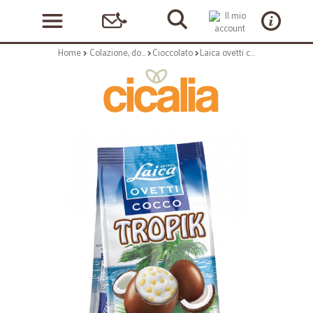
Home
Colazione, dolciumi e snack
Cioccolato
Laica ovetti cioccolato cocco & cereali gr.120