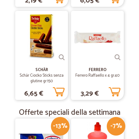
2,19 €
6,05 €
SCHÄR
FERRERO
Schär Ciocko Sticks senza
Ferrero Raffaello x 4 gr.40
glutine gr.150
6,65 €
3,29 €
Offerte speciali della settimana
-13%
-7%