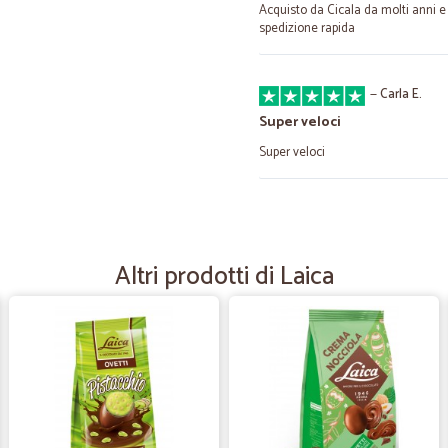
Acquisto da Cicala da molti anni e 
spedizione rapida
—
Carla E.
Super veloci
Super veloci
—
Giuseppe C
Sono molto soddisfatto di v
Altri prodotti di Laica
Sono molto soddisfatto di voi
—
Matteo L.
Il fresco direttamente a cas
Una vasta gamma di prodotti di qua
un po' di più della media ma nel 