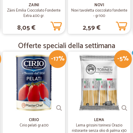
ZAINI
NOVI
Ottimo sito dove io mi sono trovat
Zàini Emilia Cioccolato Fondente
Novi tavoletta cioccolato fondente
sempre informata sui tuoi acquisti.
Extra 400 gr.
- gr.100
8,05 €
2,59 €
—
Luigia G.
Tutto perfetto
Offerte speciali della settimana
Tutto perfetto
-17%
-5%
—
Trustpilot
La carne è super e ottima la
La carne è super e ottima la puntu
CIRIO
LEMA
Cirio pelati gr.400
Lema grissini torinesi Orazio
ristorante senza olio di palma x30