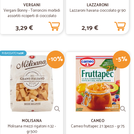
VERGANI
LAZZARONI
a veramente molto bene, per velocità e cortesia e teneri
Vergani Bonny - Torroncini morbidi
Lazzaroni havana cioccolato gr.90
assortiti ricoperti di cioccolato
fondente e bianco 130 gr.
3,29 €
2,19 €
25/02/2019
RIBASSATO
1,45€
-10%
-5%
23/08/2017
 puntualità …
alità nella consegna
MOLISANA
CAMEO
Molisana mezzi rigatoni n.32 -
Cameo fruttapec 2:1 3pezzi - gr.75
gr.500