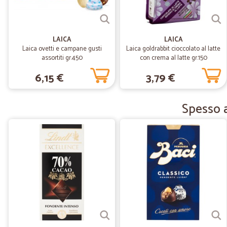
LAICA
LAICA
Laica ovetti e campane gusti
Laica goldrabbit cioccolato al latte
assortiti gr.450
con crema al latte gr.150
6,15 €
3,79 €
Spesso a