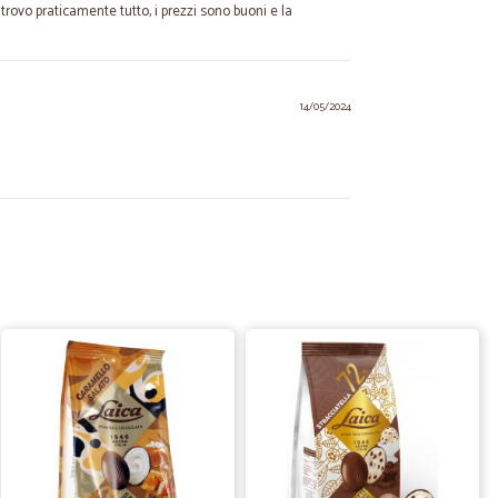
trovo praticamente tutto, i prezzi sono buoni e la
14/05/2024
.
24/07/2021
oi
11/12/2020
a
lità a prezzi davvero competitivi, qualche prodotto costa
complesso mi trovo davvero bene