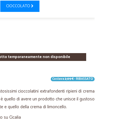
CIOCCOLATO
otto temporaneamente non disponibile
Costava
2,09 €
- RIBASSATO
osissimi cioccolatini extrafondenti ripieni di crema
ale è quello di avere un prodotto che unisce il gustoso
e e quello della crema di limoncello.
o su Cicalia