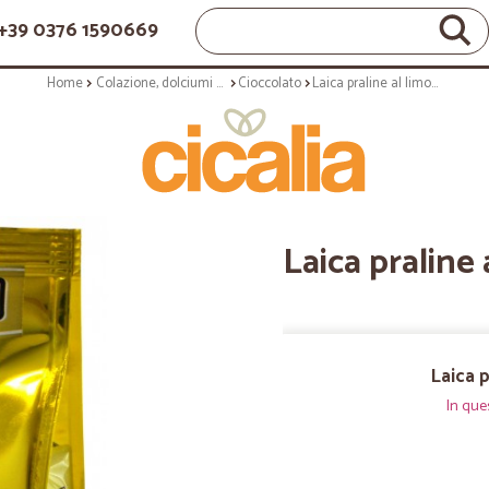
+39 0376 1590669
Home
Colazione, dolciumi e snack
Cioccolato
Laica praline al limoncello gr.90
Laica praline 
Laica p
In que