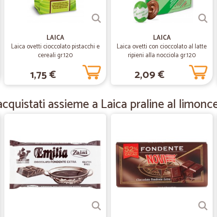
—
Marilena L.
precisi e puntuali
LAICA
LAICA
Nessun intoppo,precisi e puntuali !Di
Laica ovetti cioccolato pistacchi e
Laica ovetti con cioccolato al latte
cereali gr.120
ripieni alla nocciola gr.120
1,75 €
2,09 €
—
Fabrizia V.
Tutto ottimo
cquistati assieme a Laica praline al limonce
Tutto ottimo
—
Giovanni car
Servizio di qualità.
Ottimo servizio e tempi di consegn
—
Gloria M.
Ottimo sito