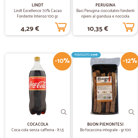
LINDT
PERUGINA
Lindt Excellence 70% Cacao
Baci Perugina cioccolatini fondenti
Fondente Intenso 100 gr.
ripieni al gianduia e nocciola
intera gr.200
4,29 €
10,35 €
RIBASSATO
2,59€
-10%
-12%
COCACOLA
BUON PIEMONTESI
Coca-cola senza caffeina - lt.1,5
Bo focaccina integrale - gr.100