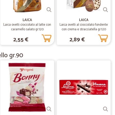
05/06/2020
LAICA
LAICA
 sicuro farò altri acquisti
Laica ovetti cioccolato al latte con
Laica ovetti al cioccolato fondente
caramello salato gr.120
con crema e stracciatella gr.120
2,55 €
2,89 €
24/02/2020
llo gr.90
lo G.
08/12/2019
a della merce nello standard.
19/07/2019