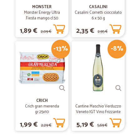
MONSTER
CASALINI
Monster Energy Ultra
Casalini Cornetti cioccolato
Fiesta mango cl.50
6 x 50 g
1,89 €
2,35 €
2,09 €
2,95 €
-13%
-8%
CRICH
Crich gran merenda
Cantine Maschio Verduzzo
gr.25x10
Veneto IGT Vino Frizzante
75 cl.
1,99 €
5,19 €
2,29 €
5,69 €