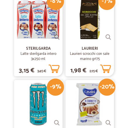
-8%
-7%
sottovuoto occupano anche meno spazio in freezer. Ottimo il servizio
clienti cordiale e disponibile, spedizione veloce con furgone frigo, in
48 ore arriva a casa. Ci sono tutte le corsie proprio come un
supermercato fisico. Potessi darei più di 5 stelle, merita.
STERILGARDA
LAURIERI
Latte sterilgarda intero
Laurieri scrocchi con sale
3x250 ml.
marino gr175
3,15 €
1,98 €
3,45 €
2,15 €
-9%
-20%