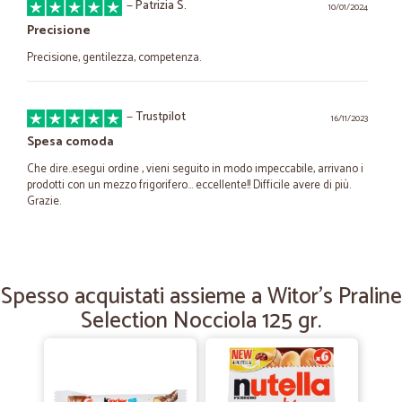
—
Patrizia S.
10/01/2024
Precisione
Precisione, gentilezza, competenza.
—
Trustpilot
16/11/2023
Spesa comoda
Che dire..esegui ordine , vieni seguito in modo impeccabile, arrivano i
prodotti con un mezzo frigorifero… eccellente!! Difficile avere di più.
Grazie.
—
Valda M.
20/10/2020
Ottimo e puntuale grazie
Spesso acquistati assieme a Witor's Praline
Selection Nocciola 125 gr.
Ottimo e puntuale grazie
—
Francesco D.
24/02/2020
ottime offerte e sorpreso per la…