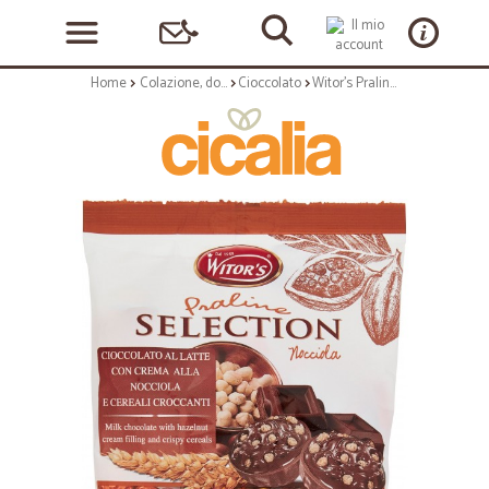
Home
Colazione, dolciumi e snack
Cioccolato
Witor's Praline Selection Nocciola 125 gr.