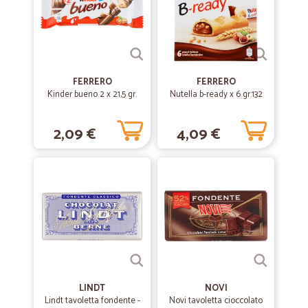
ottime offerte e sorpreso per la celerità della consegna "poco più di
24 ore"
—
Pietro R.
23/01/2020
FERRERO
FERRERO
Prima esperienza positivissima
Kinder bueno 2 x 21,5 gr.
Nutella b-ready x 6 gr.132
Prima esperienza positivissima, la merce è arrivata freschissima ed in
ottime condizioni, imballaggio perfetto.
2,09 €
4,09 €
—
Mirko R.
11/12/2019
Super
Tutto perfetto!!!
—
Alessandro G.
02/09/2019
Bravi!
LINDT
NOVI
Velocità e precidione: che volere di più?
Lindt tavoletta fondente -
Novi tavoletta cioccolato