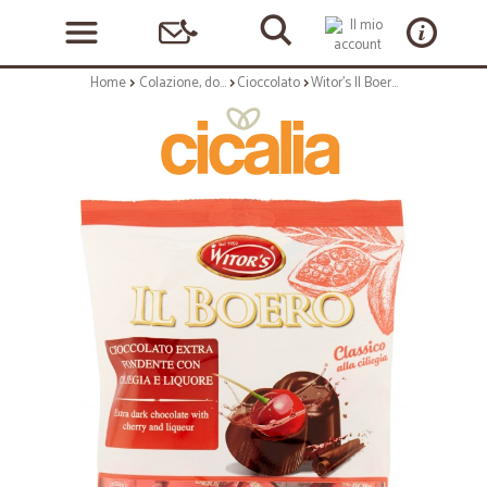
Home
Colazione, dolciumi e snack
Cioccolato
Witor's Il Boero Classico alla ciliegia gr.120