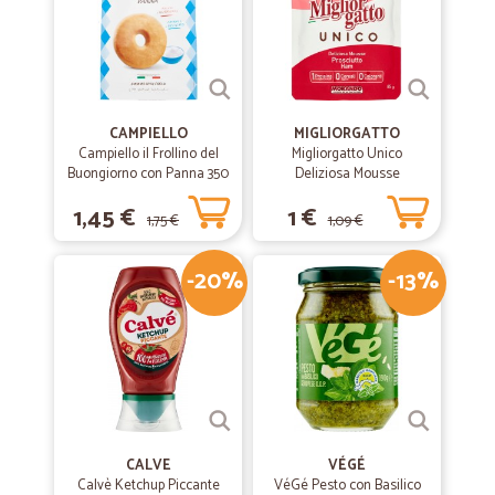
CAMPIELLO
MIGLIORGATTO
Campiello il Frollino del
Migliorgatto Unico
Buongiorno con Panna 350
Deliziosa Mousse
g
Prosciutto 85 gr.
1,45 €
1 €
1,75 €
1,09 €
-20%
-13%
CALVE
VÉGÉ
Calvè Ketchup Piccante
VéGé Pesto con Basilico