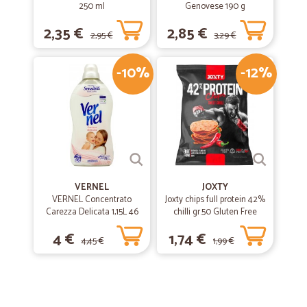
250 ml
Genovese 190 g
2,35 €
2,85 €
2,95 €
3,29 €
-10%
-12%
VERNEL
JOXTY
VERNEL Concentrato
Joxty chips full protein 42%
Carezza Delicata 1,15L 46
chilli gr.50 Gluten Free
lavaggi
4 €
1,74 €
4,45 €
1,99 €