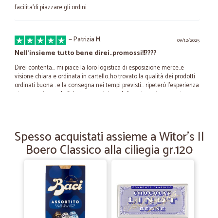
facilita'di piazzare gli ordini
—
Patrizia M.
09/12/2025
Nell'insieme tutto bene direi..promossi!!????
Direi contenta... mi piace la loro logistica di esposizione merce..e
visione chiara e ordinata in cartello..ho trovato la qualità dei prodotti
ordinati buona . e la consegna nei tempi previsti... ripeterò l'esperienza
sicuramente con la fiducia accordata nel dimostrarmi come prima
esperienza qualità nel consumo e cortesia nell' assistenza.. il team di
Cicalia è promosso direi..bravi tutti..???? un caro saluto ????.
Spesso acquistati assieme a Witor's Il
—
Fiorella P.
Boero Classico alla ciliegia gr.120
23/09/2025
Comodità
Comodo, puntuale. Consigliato.
—
Marco Z.
31/07/2023
Ho trovato un prodotto che in città non…grazie