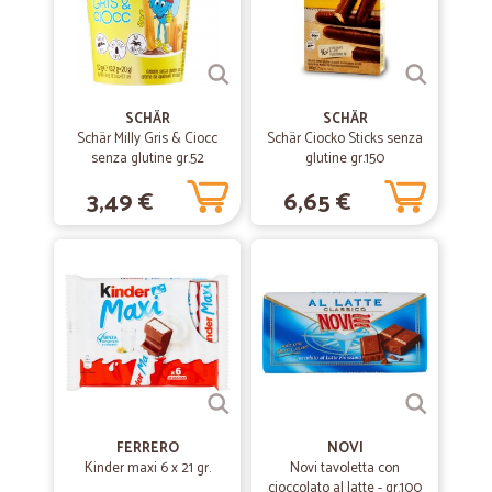
SCHÄR
SCHÄR
Schär Milly Gris & Ciocc
Schär Ciocko Sticks senza
senza glutine gr.52
glutine gr.150
3,49 €
6,65 €
FERRERO
NOVI
Kinder maxi 6 x 21 gr.
Novi tavoletta con
cioccolato al latte - gr.100