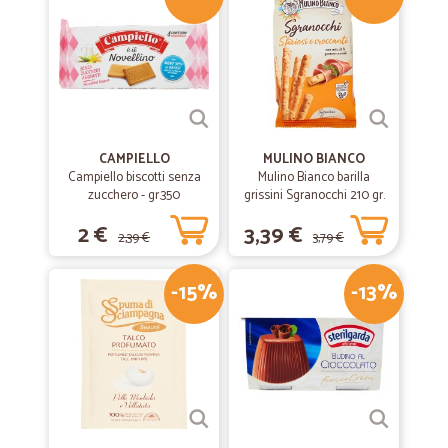
CAMPIELLO
MULINO BIANCO
Campiello biscotti senza
Mulino Bianco barilla
zucchero - gr.350
grissini Sgranocchi 210 gr.
2 €
3,39 €
2,39 €
3,79 €
-15%
-13%