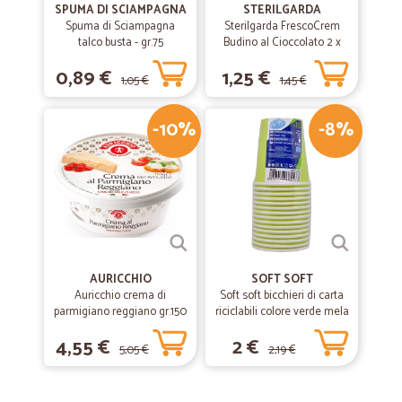
SPUMA DI SCIAMPAGNA
STERILGARDA
Spuma di Sciampagna
Sterilgarda FrescoCrem
talco busta - gr.75
Budino al Cioccolato 2 x
100 gr.
0,89 €
1,25 €
1,05 €
1,45 €
-10%
-8%
AURICCHIO
SOFT SOFT
Auricchio crema di
Soft soft bicchieri di carta
parmigiano reggiano gr.150
riciclabili colore verde mela
cl.20 pz.15
4,55 €
2 €
5,05 €
2,19 €