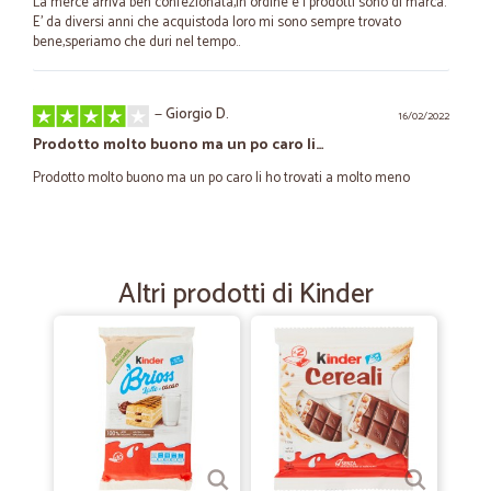
La merce arriva ben confezionata,in ordine e i prodotti sono di marca.
E' da diversi anni che acquistoda loro mi sono sempre trovato
bene,speriamo che duri nel tempo..
—
Giorgio D.
16/02/2022
Prodotto molto buono ma un po caro li…
Prodotto molto buono ma un po caro li ho trovati a molto meno
—
Alberto F.
27/10/2020
Bravi
Altri prodotti di Kinder
Primo acquisto su cicalia prodotti arrivati in meno di due giorni veloci
ed affidabili
—
Gino V.
08/10/2020
Tutto perfetto puntualita e serieta
Tutto perfetto puntualita e serieta