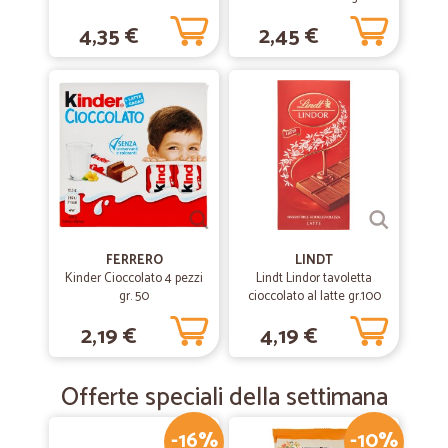
4,35 €
2,45 €
FERRERO
LINDT
Kinder Cioccolato 4 pezzi
Lindt Lindor tavoletta
gr. 50
cioccolato al latte gr.100
2,19 €
4,19 €
Offerte speciali della settimana
-16%
-10%