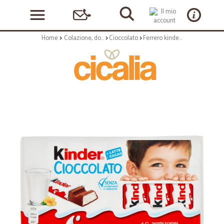
Home
Colazione, dolciumi e snack
Cioccolato
Ferrero kinder cioccolato pz.16 gr.200