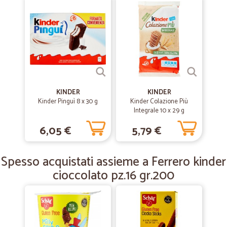
TOP!!!!!!!!!
—
Nicola M.
15/01/2020
Eccezionale
Ottimo negozio on line con prezzi quasi insuperabili, zero stelle per
Bartolini che a Bari è un disastro ritardando la consegna
KINDER
KINDER
Kinder Pinguì 8 x 30 g
Kinder Colazione Più
Integrale 10 x 29 g
—
Ginetta A.
24/07/2019
6,05 €
5,79 €
Puntualità e precisione!
Puntualità e precisione!
Spesso acquistati assieme a Ferrero kinder
cioccolato pz.16 gr.200