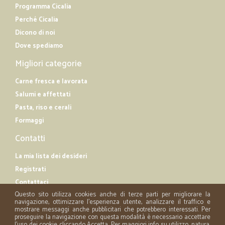
Programma Cicalia
Perché Cicalia
Dicono di noi
Dove spediamo
Migliori categorie
Carne fresca e lavorata
Salumi e affettati
Pasta, riso e cerali
Formaggi
Contatti
La mia lista dei desideri
Registrati
Contattaci
Questo sito utilizza cookies anche di terze parti per migliorare la
navigazione, ottimizzare l'esperienza utente, analizzare il traffico e
mostrare messaggi anche pubblicitari che potrebbero interessati. Per
proseguire la navigazione con questa modalità è necessario accettare
l'uso dei cookie cliccando Accetta. Per maggiori info su utilizzo, natura,