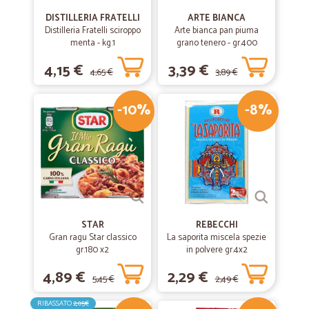
consegna è avvenuta nei tempi promessi. I prodotti sono arrivati tutti
DISTILLERIA FRATELLI
ARTE BIANCA
integri e ben protetti ed è stata una sorpresa gradita trovare dei
Distilleria Fratelli sciroppo
Arte bianca pan piuma
campioni omaggio all'interno dei pacchi. Temevo per i prodotti freschi.
menta - kg.1
grano tenero - gr.400
Invece era tutto perfettamente conservato. Unico piccolissimo
appunto è che, seppure il mezzo di trasporto è giustamente
4,15 €
3,39 €
refrigerato, converrebbe in ogni caso separare i prodotti freschi da
4,65 €
3,89 €
tutto il resto. Ma in linea generale è un servizio che consiglio
altamente
-10%
-8%
—
Marcello R.
02/06/2020
Ottimo servizio
Ottimo servizio. Consegna tempestiva con prodotti di qualità .
Peccato non sia prevista la consegna al piano se non con
supplemento (in periodo covid neanche con supplemento)
STAR
REBECCHI
Gran ragu Star classico
La saporita miscela spezie
gr.180 x2
in polvere gr.4x2
—
Armanda V.
20/02/2020
prodotti ottimi arrivati velocemente.
4,89 €
2,29 €
5,45 €
2,49 €
prodotti ottimi arrivati velocemente.
RIBASSATO
2,05€