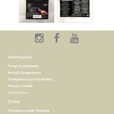
—
Alessandro L.
17/05/2019
ottimo servizio
ottimo servizio
Informazioni
Tempi di spedizione
Metodi di pagamento
Condizioni d'uso e di vendita
Privacy e cookie
Cookie banner
Cicalia
Chi siamo e come funziona