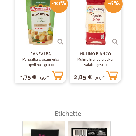
-10%
-6%
—
Michele A.
13/10/2019
Veloci
Veloci. Ottimo servizio. Shop interessante senza fare la coda al
supermercato
PANEALBA
MULINO BIANCO
—
Maria daniela R.
10/09/2019
Panealba crostini erba
Mulino Bianco cracker
Consegna velocissima
cipollina - gr.100
salati - gr.500
Consegna velocissima
1,75 €
2,85 €
1,95 €
3,05 €
—
Vittorio M.
18/06/2019
Perfetto!
Sono molto soddisfatto della veloce spedizione ricevuta, ma ancora
Etichette
di più della qualità dei prodotti.