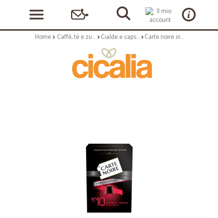
Home
Caffè, tè e zucchero
Cialde e capsule
Carte noire intenso x nespresso caps x10