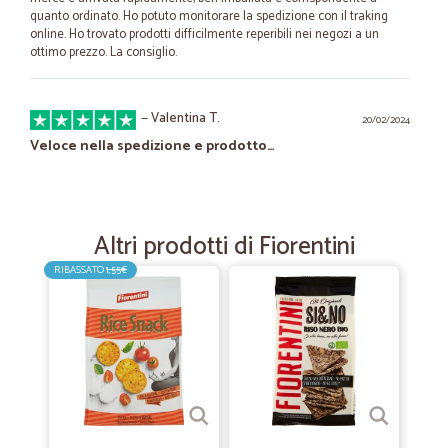
quanto ordinato. Ho potuto monitorare la spedizione con il traking
online. Ho trovato prodotti difficilmente reperibili nei negozi a un
ottimo prezzo. La consiglio.
—
Valentina T.
20/02/2024
Veloce nella spedizione e prodotto…
Veloce nella spedizione e prodotto come da descrizione azienda
seria
Altri prodotti di Fiorentini
—
Roberto S.
05/09/2023
RIBASSATO
1,55€
consigliato!!!
è la prima volta che acquisto ed è stato tutto ok,prezzo molto
concorrenziale,spedizione veloce
—
Fabio C.
06/10/2022
Bref multiuso