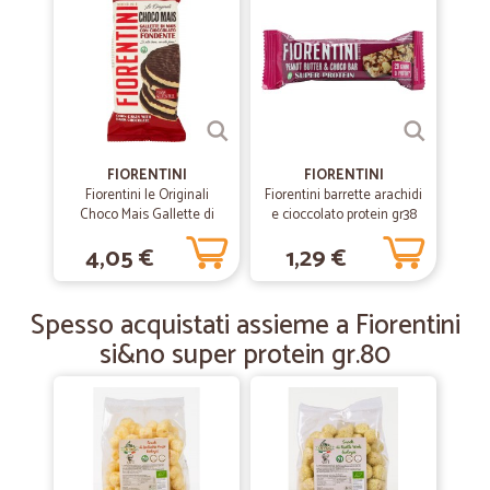
—
Karlheinz G.
31/03/2020
perfetto
perfetto, sempre veloci e prezzi ottimi
FIORENTINI
FIORENTINI
Fiorentini le Originali
Fiorentini barrette arachidi
—
Armanda V.
20/02/2020
Choco Mais Gallette di
e cioccolato protein gr38
prodotti ottimi arrivati velocemente.
Mais con Cioccolato
4,05 €
1,29 €
Fondente 100 gr.
prodotti ottimi arrivati velocemente.
Spesso acquistati assieme a Fiorentini
—
Serenella C.
14/09/2019
si&no super protein gr.80
Prezzi ottimi il pacco era ben…
Prezzi ottimi il pacco era ben confezionato arrivato in 2 giorni è bello
e coveniente acquistare da Cicalia consiglio