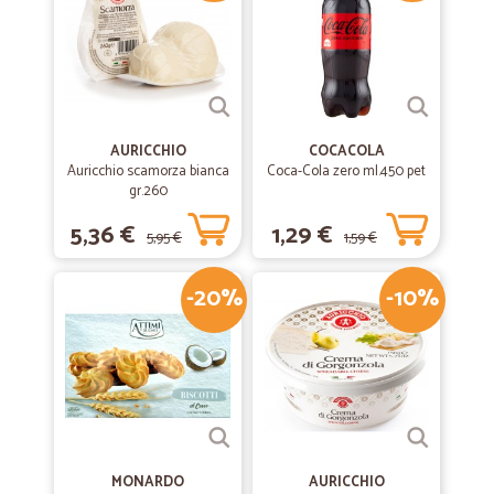
AURICCHIO
COCACOLA
Auricchio scamorza bianca
Coca-Cola zero ml.450 pet
gr.260
5,36 €
1,29 €
5,95 €
1,59 €
-20%
-10%
MONARDO
AURICCHIO