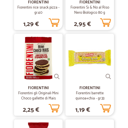
FIORENTINI
FIORENTINI
Spedizione veloce , packing ok , prodotto eccellente per le pulizie ,
Fiorentini rice snack pizza -
Fiorentini Si & No al Riso
rapporto qualita' prezzo ok , consiglio l'acquisto
gr.40
Nero Biologico 80 g
1,29 €
2,95 €
—
Ugo S.
26/10/2020
Una sola pecca un barattolo di salsa…
Una sola pecca un barattolo di salsa Dip Mild da 315g era rotto con
tutta la salsa rovesciata all'interno.
—
Francesco P.
22/09/2020
Purtroppo i prezzi dei prodotti sono un…
Purtroppo i prezzi dei prodotti sono un po' alti, ma per il resto fanno un
FIORENTINI
FIORENTINI
buon lavoro!
Fiorentini gli Originali Mini
Fiorentini barrette
Choco gallette di Mais
quinoa+chia - gr.33
Cioccolato Fondente 60 gr.
2,25 €
1,19 €
—
Nicoletta I.
31/03/2020
Ottimo servizio soprattutto in questo…
Ottimo servizio soprattutto in questo periodo complicato .