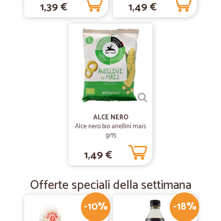
1,39 €
1,49 €
ALCE NERO
Alce nero bio anellini mais
gr15
1,49 €
Offerte speciali della settimana
-10%
-18%