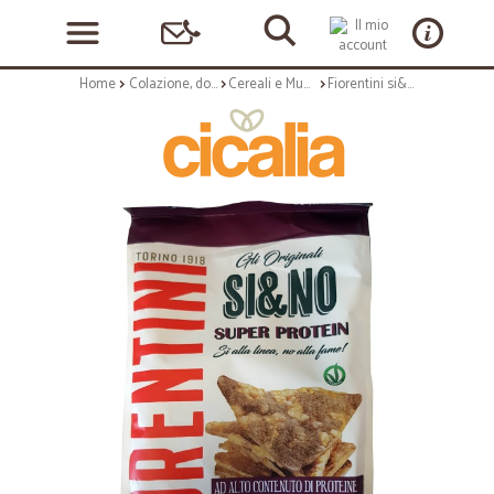
Home
Colazione, dolciumi e snack
Cereali e Muesli
Fiorentini si&no super protein gr.80