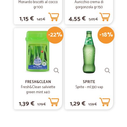
Monardo biscotti al cocco
Auricchio crema di
gr.100
gorgonzola gr.150
1,15 €
4,55 €
1,45 €
5,05 €
-22%
-18%
FRESH&CLEAN
SPRITE
Fresh&Clean salviette
Sprite - ml.330 vap
green mint x40
1,39 €
1,29 €
1,79 €
1,59 €