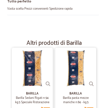
Tutto perfetto
Vasta scelta Prezzi convenienti Spedizione rapida
—
Annalisa F.
24/05/2023
soddisfatta
ricevuto subito e ben impacchettato c'era anche un regalino una
Altri prodotti di Barilla
bibita da assaggiare
—
Silvia G.
05/12/2021
Servizio molto buono
È la prima volta che usufruisco di Cicalia e il Servizio è molto buono.
Merce imballata in modo accurato, non ho trovato nulla di rotto o
ammaccato. Ho ordinato anche frutta e verdura e devo dire di buona
qualità. Io abito in una zona disagiata e in certi momenti fa comodo
la consegna a domicilio.Non ho dato 5 stelle perché prezzi un pochino
BARILLA
BARILLA
alti, poche offerte e Non arriva in 48 h purtroppo nella mia
Barilla Sedani Rigati n.94
Barilla pasta mezze
zona.Sicuramente da consigliare
kg.5 Speciale Ristorazione
maniche n.84 - kg.5