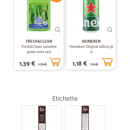
FRESH&CLEAN
HEINEKEN
Fresh&Clean salviette
Heineken Original lattina 33
green mint x40
cl
1,39 €
1,18 €
1,79 €
1,19 €
Etichette