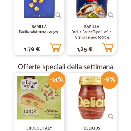
mi trovo molto bene con Cicalia prodotti di qualità ottimo rapporto
qualità prezzo vasta scelta di marchi e tipologie consegna rapida e
puntuale Cicalia è il mio supermercato di fiducia
BARILLA
BARILLA
Barilla mini ruote - gr.500
Barilla Farina Tipo "00" di
Grano Tenero 1000 g
—
Alberto M.
03/10/2019
Facile e veloce
1,79 €
1,25 €
Facile e veloce
Offerte speciali della settimana
—
Valeria G.
19/01/2019
-14%
-8%
Veloci e ampia varietà di prodotti
Veloci e ampia varietà di prodotti particolari
CHOCOLITALY
DELICIUS