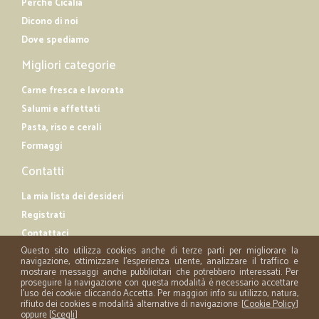
Perché Cicalia
Dicono di noi
Dove spediamo
Migliori categorie
Carne fresca e lavorata
Salumi e affettati
Pasta, riso e cerali
Formaggi
Contatti
La mia lista dei desideri
Registrati
Contattaci
Questo sito utilizza cookies anche di terze parti per migliorare la
navigazione, ottimizzare l'esperienza utente, analizzare il traffico e
mostrare messaggi anche pubblicitari che potrebbero interessati. Per
proseguire la navigazione con questa modalità è necessario accettare
l'uso dei cookie cliccando Accetta. Per maggiori info su utilizzo, natura,
rifiuto dei cookies e modalità alternative di navigazione: [
Cookie Policy
]
oppure [
Scegli
]