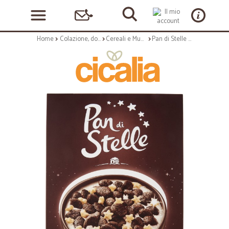
Home
Colazione, dolciumi e snack
Cereali e Muesli
Pan di Stelle Cereali Croccanti al Cacao e Dolci Stelle di Riso e Frumento 325g