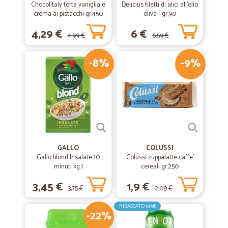
Chocolitaly torta vaniglia e
Delicius filetti di alici all'olio
crema ai pistacchi gr.450
oliva - gr.90
4,29 €
6 €
4,99 €
6,59 €
-8%
-9%
GALLO
COLUSSI
Gallo blond Insalate 10
Colussi zuppalatte caffe'
minuti kg.1
cereali gr.250
3,45 €
1,9 €
3,75 €
2,09 €
RIBASSATO
1,35€
-22%