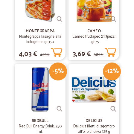
MONTEGRAPPA
CAMEO
Montegrappa lasagne alla
Cameo fruttapec 2:1 3pezzi
bolognese gr.350
- gr.75
4,03 €
3,69 €
4,19 €
3,89 €
-5%
-12%
REDBULL
DELICIUS
Red Bull Energy Drink, 250
Delicius filetti di sgombro
ml.
all'olio di oliva 125 g