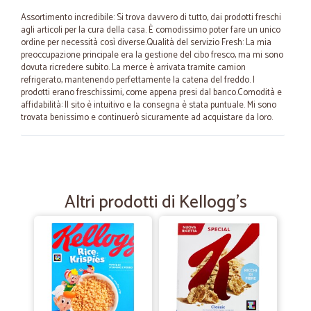
Assortimento incredibile: Si trova davvero di tutto, dai prodotti freschi
agli articoli per la cura della casa. È comodissimo poter fare un unico
ordine per necessità così diverse.Qualità del servizio Fresh: La mia
preoccupazione principale era la gestione del cibo fresco, ma mi sono
dovuta ricredere subito. La merce è arrivata tramite camion
refrigerato, mantenendo perfettamente la catena del freddo. I
prodotti erano freschissimi, come appena presi dal banco.Comodità e
affidabilità: Il sito è intuitivo e la consegna è stata puntuale. Mi sono
trovata benissimo e continuerò sicuramente ad acquistare da loro.
—
Marco L.
10/04/2024
Nulla da eccepire
Altri prodotti di Kellogg's
Nulla da eccepire, transazione perfetta
—
Paola D.
28/11/2022
Ottimo
Prodotti ottimi, spedizione veloce