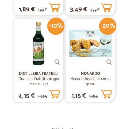
1,89 €
3,49 €
1,99 €
3,99 €
-10%
-20%
DISTILLERIA FRATELLI
MONARDO
Distilleria Fratelli sciroppo
Monardo biscotti al cocco
menta - kg.1
gr.100
4,15 €
1,15 €
4,65 €
1,45 €