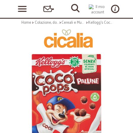
Home
Colazione, dolciumi e snack
Cereali e Muesli
Kellogg's Coco pops Palline 365 gr.