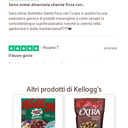
Sono ormai diventata cliente fissa con…
Sono ormai diventata cliente fissa con Cicalia in quanto ha una
vastissima gamma di prodotti meravigliosi e come sempre la
contraddistingue la.professionalita' nonché la celerità nella
spedizione! 5 stelle meritatissime!????❤️
—
Rosario T.
25/03/2025
Il buon gisto
Prodotto veramente ottimo è quello che cercavo da tempo, ho
provato e non me ne separo più bravi!!
Altri prodotti di Kellogg's
—
Serena B.
07/01/2025
spesa a domicilio
per me è stata una piacevole scoperta, avere la spesa a casa senza
uscire. i prodotti sono di prima qualità e le spedizioni veloci. da
consigliare