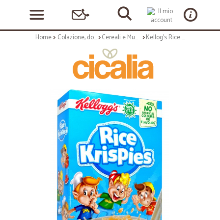
Home
Colazione, dolciumi e snack
Cereali e Muesli
Kellog's Rice Krispies gr.340