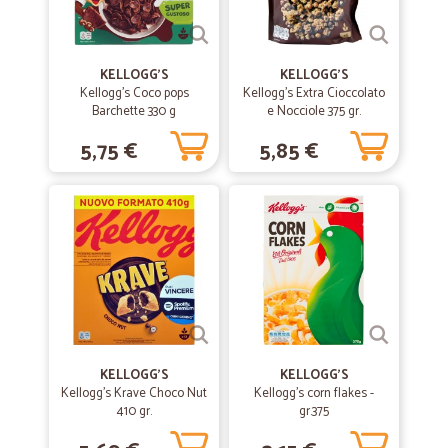
—
Elena B.
17/10/2023
Ottimi prodotti
KELLOGG'S
KELLOGG'S
Ottimi prodotti distribuiti da un'ottima azienda. La scelta è vasta e la
Kellogg's Coco pops
Kellogg's Extra Cioccolato
spedizione veloce
Barchette 330 g
e Nocciole 375 gr.
5,75 €
5,85 €
—
Alessandra S.
04/09/2022
Consegna veloce e perfetta
Consegna veloce e perfetta. Prezzi onesti e serietà.
—
Valeria S.
22/03/2021
Spedizione velocissima e tutto ok....lo…
Spedizione velocissima e tutto ok....lo consiglio
KELLOGG'S
KELLOGG'S
Kellogg's Krave Choco Nut
Kellogg's corn flakes -
410 gr.
—
Matteo S.
gr.375
09/02/2021
Ordine eseguito con facilità