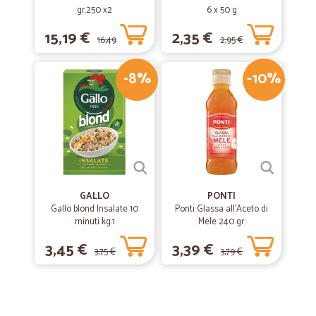
gr.250 x2
6 x 50 g
15,19 €
2,35 €
16,49
2,95 €
-8%
-10%
€
GALLO
PONTI
Gallo blond Insalate 10
Ponti Glassa all'Aceto di
minuti kg.1
Mele 240 gr.
3,45 €
3,39 €
3,75 €
3,79 €