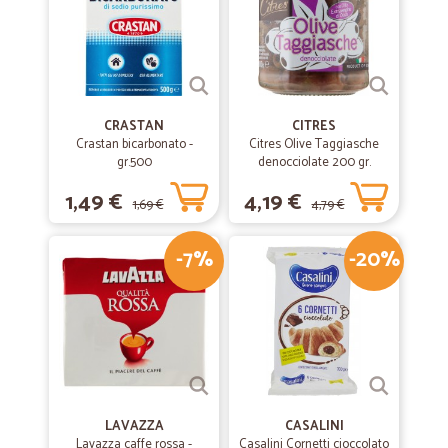
CRASTAN
CITRES
Crastan bicarbonato -
Citres Olive Taggiasche
gr.500
denocciolate 200 gr.
1,49 €
4,19 €
1,69 €
4,79 €
-7%
-20%
LAVAZZA
CASALINI
Lavazza caffe rossa -
Casalini Cornetti cioccolato